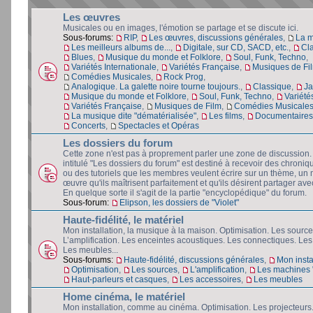
Les œuvres
Musicales ou en images, l'émotion se partage et se discute ici.
Sous-forums:
RIP
,
Les œuvres, discussions générales
,
La 
Les meilleurs albums de...
,
Digitale, sur CD, SACD, etc.
,
Cl
Blues
,
Musique du monde et Folklore
,
Soul, Funk, Techno
,
Variétés Internationale
,
Variétés Française
,
Musiques de Fi
Comédies Musicales
,
Rock Prog
,
Analogique. La galette noire tourne toujours.
,
Classique
,
Ja
Musique du monde et Folklore
,
Soul, Funk, Techno
,
Variété
Variétés Française
,
Musiques de Film
,
Comédies Musicale
La musique dite "dématérialisée"
,
Les films
,
Documentaires 
Concerts
,
Spectacles et Opéras
Les dossiers du forum
Cette zone n'est pas à proprement parler une zone de discussion
intitulé "Les dossiers du forum" est destiné à recevoir des chroniq
ou des tutoriels que les membres veulent écrire sur un thème, un 
œuvre qu'ils maîtrisent parfaitement et qu'ils désirent partager avec
En quelque sorte il s'agit de la partie "encyclopédique" du forum.
Sous-forum:
Elipson, les dossiers de "Violet"
Haute-fidélité, le matériel
Mon installation, la musique à la maison. Optimisation. Les source
L’amplification. Les enceintes acoustiques. Les connectiques. Les
Les meubles...
Sous-forums:
Haute-fidélité, discussions générales
,
Mon insta
Optimisation
,
Les sources
,
L'amplification
,
Les machines "
Haut-parleurs et casques
,
Les accessoires
,
Les meubles
Home cinéma, le matériel
Mon installation, comme au cinéma. Optimisation. Les projecteurs