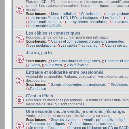
Plasma, LCD, LED, … Les « toiles ». Les sources. Les amplificateu
canaux. Les systèmes d’enceintes. Les connectiques. Les accesso
meubles...
Sous-forums:
Mon installation
,
Optimisation
,
Les projecteur
Les écrans Plasma, LCD, LED, cathodiques
,
Les "toiles"
,
L
Ampli multi-cannaux
,
Les systèmes d'enceintes
,
Les access
Les meubles dédiés
Les câbles et connectiques
Pour discuter de tout ce qui transporte une information.
Sous-forums:
Câbles et connectiques discussions générales
,
Les modulations
,
Les câbles "haut-parleur"
,
Câbles secteur e
J’ai vu, j’ai lu
Sous-forums:
Livres, brochures et magazines
,
Concerts et spe
Events
,
Sur le web
,
A la télévision
Entraide et solidarité entre passionnés
Audiophile et cinéphile. Partagez votre savoir, vos expériences et
découvertes.
Sous-forums:
Savoir, découvertes et expériences
,
Problèmes e
J'ai réalisé
C'est la fête à...
Pour tous les messages personnels. Ce forum est accessible uni
membres de NMF qui sont connectés.
Une seconde vie. Je vends, je cherche, j’échange.
Vente, recherche et échange, c'est ici que ça se passe.
Sous-forums:
Sources à vendre
,
Amplis, pré-amplis; intégrés
,
Enceintes acoustiques
,
Connectiques et accessoires
,
Je cherche, j'échange
,
Je vend ou j'échange un CD ou SACD