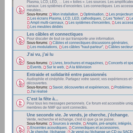
Plasma, LCD, LED, … Les « toiles ». Les sources. Les amplificateu
canaux. Les systèmes d’enceintes. Les connectiques. Les accesso
meubles...
Sous-forums:
Mon installation
,
Optimisation
,
Les projecteur
Les écrans Plasma, LCD, LED, cathodiques
,
Les "toiles"
,
L
Ampli multi-cannaux
,
Les systèmes d'enceintes
,
Les access
Les meubles dédiés
Les câbles et connectiques
Pour discuter de tout ce qui transporte une information.
Sous-forums:
Câbles et connectiques discussions générales
,
Les modulations
,
Les câbles "haut-parleur"
,
Câbles secteur e
J’ai vu, j’ai lu
Sous-forums:
Livres, brochures et magazines
,
Concerts et spe
Events
,
Sur le web
,
A la télévision
Entraide et solidarité entre passionnés
Audiophile et cinéphile. Partagez votre savoir, vos expériences et
découvertes.
Sous-forums:
Savoir, découvertes et expériences
,
Problèmes e
J'ai réalisé
C'est la fête à...
Pour tous les messages personnels. Ce forum est accessible uni
membres de NMF qui sont connectés.
Une seconde vie. Je vends, je cherche, j’échange.
Vente, recherche et échange, c'est ici que ça se passe.
Sous-forums:
Sources à vendre
,
Amplis, pré-amplis; intégrés
,
Enceintes acoustiques
,
Connectiques et accessoires
,
Je cherche, j'échange
,
Je vend ou j'échange un CD ou SACD