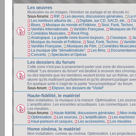
Les œuvres
Musicales ou en images, l'émotion se partage et se discute ici.
Sous-forums:
RIP
,
Les œuvres, discussions générales
,
La 
Les meilleurs albums de...
,
Digitale, sur CD, SACD, etc.
,
Cl
Blues
,
Musique du monde et Folklore
,
Soul, Funk, Techno
,
Variétés Internationale
,
Variétés Française
,
Musiques de Fi
Comédies Musicales
,
Rock Prog
,
Analogique. La galette noire tourne toujours.
,
Classique
,
Ja
Musique du monde et Folklore
,
Soul, Funk, Techno
,
Variété
Variétés Française
,
Musiques de Film
,
Comédies Musicale
La musique dite "dématérialisée"
,
Les films
,
Documentaires 
Concerts
,
Spectacles et Opéras
Les dossiers du forum
Cette zone n'est pas à proprement parler une zone de discussion
intitulé "Les dossiers du forum" est destiné à recevoir des chroniq
ou des tutoriels que les membres veulent écrire sur un thème, un 
œuvre qu'ils maîtrisent parfaitement et qu'ils désirent partager avec
En quelque sorte il s'agit de la partie "encyclopédique" du forum.
Sous-forum:
Elipson, les dossiers de "Violet"
Haute-fidélité, le matériel
Mon installation, la musique à la maison. Optimisation. Les source
L’amplification. Les enceintes acoustiques. Les connectiques. Les
Les meubles...
Sous-forums:
Haute-fidélité, discussions générales
,
Mon insta
Optimisation
,
Les sources
,
L'amplification
,
Les machines "
Haut-parleurs et casques
,
Les accessoires
,
Les meubles
Home cinéma, le matériel
Mon installation, comme au cinéma. Optimisation. Les projecteurs