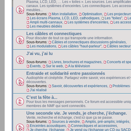
Plasma, LCD, LED, … Les « toiles ». Les sources. Les amplificateu
canaux. Les systèmes d’enceintes. Les connectiques. Les accesso
meubles...
Sous-forums:
Mon installation
,
Optimisation
,
Les projecteur
Les écrans Plasma, LCD, LED, cathodiques
,
Les "toiles"
,
L
Ampli multi-cannaux
,
Les systèmes d'enceintes
,
Les access
Les meubles dédiés
Les câbles et connectiques
Pour discuter de tout ce qui transporte une information.
Sous-forums:
Câbles et connectiques discussions générales
,
Les modulations
,
Les câbles "haut-parleur"
,
Câbles secteur e
J’ai vu, j’ai lu
Sous-forums:
Livres, brochures et magazines
,
Concerts et spe
Events
,
Sur le web
,
A la télévision
Entraide et solidarité entre passionnés
Audiophile et cinéphile. Partagez votre savoir, vos expériences et
découvertes.
Sous-forums:
Savoir, découvertes et expériences
,
Problèmes e
J'ai réalisé
C'est la fête à...
Pour tous les messages personnels. Ce forum est accessible uni
membres de NMF qui sont connectés.
Une seconde vie. Je vends, je cherche, j’échange.
Vente, recherche et échange, c'est ici que ça se passe.
Sous-forums:
Sources à vendre
,
Amplis, pré-amplis; intégrés
,
Enceintes acoustiques
,
Connectiques et accessoires
,
Je cherche, j'échange
,
Je vend ou j'échange un CD ou SACD