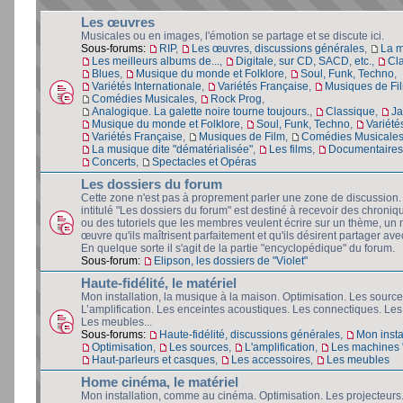
Les œuvres
Musicales ou en images, l'émotion se partage et se discute ici.
Sous-forums:
RIP
,
Les œuvres, discussions générales
,
La 
Les meilleurs albums de...
,
Digitale, sur CD, SACD, etc.
,
Cl
Blues
,
Musique du monde et Folklore
,
Soul, Funk, Techno
,
Variétés Internationale
,
Variétés Française
,
Musiques de Fi
Comédies Musicales
,
Rock Prog
,
Analogique. La galette noire tourne toujours.
,
Classique
,
Ja
Musique du monde et Folklore
,
Soul, Funk, Techno
,
Variété
Variétés Française
,
Musiques de Film
,
Comédies Musicale
La musique dite "dématérialisée"
,
Les films
,
Documentaires 
Concerts
,
Spectacles et Opéras
Les dossiers du forum
Cette zone n'est pas à proprement parler une zone de discussion
intitulé "Les dossiers du forum" est destiné à recevoir des chroniq
ou des tutoriels que les membres veulent écrire sur un thème, un 
œuvre qu'ils maîtrisent parfaitement et qu'ils désirent partager avec
En quelque sorte il s'agit de la partie "encyclopédique" du forum.
Sous-forum:
Elipson, les dossiers de "Violet"
Haute-fidélité, le matériel
Mon installation, la musique à la maison. Optimisation. Les source
L’amplification. Les enceintes acoustiques. Les connectiques. Les
Les meubles...
Sous-forums:
Haute-fidélité, discussions générales
,
Mon insta
Optimisation
,
Les sources
,
L'amplification
,
Les machines "
Haut-parleurs et casques
,
Les accessoires
,
Les meubles
Home cinéma, le matériel
Mon installation, comme au cinéma. Optimisation. Les projecteurs