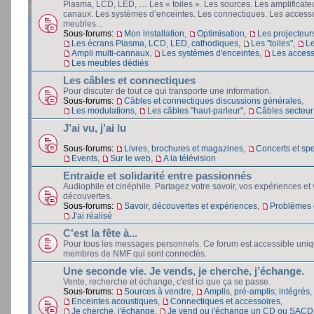
Plasma, LCD, LED, … Les « toiles ». Les sources. Les amplificateu
canaux. Les systèmes d’enceintes. Les connectiques. Les accesso
meubles...
Sous-forums:
Mon installation
,
Optimisation
,
Les projecteur
Les écrans Plasma, LCD, LED, cathodiques
,
Les "toiles"
,
L
Ampli multi-cannaux
,
Les systèmes d'enceintes
,
Les access
Les meubles dédiés
Les câbles et connectiques
Pour discuter de tout ce qui transporte une information.
Sous-forums:
Câbles et connectiques discussions générales
,
Les modulations
,
Les câbles "haut-parleur"
,
Câbles secteur e
J’ai vu, j’ai lu
Sous-forums:
Livres, brochures et magazines
,
Concerts et spe
Events
,
Sur le web
,
A la télévision
Entraide et solidarité entre passionnés
Audiophile et cinéphile. Partagez votre savoir, vos expériences et
découvertes.
Sous-forums:
Savoir, découvertes et expériences
,
Problèmes e
J'ai réalisé
C'est la fête à...
Pour tous les messages personnels. Ce forum est accessible uni
membres de NMF qui sont connectés.
Une seconde vie. Je vends, je cherche, j’échange.
Vente, recherche et échange, c'est ici que ça se passe.
Sous-forums:
Sources à vendre
,
Amplis, pré-amplis; intégrés
,
Enceintes acoustiques
,
Connectiques et accessoires
,
Je cherche, j'échange
,
Je vend ou j'échange un CD ou SACD