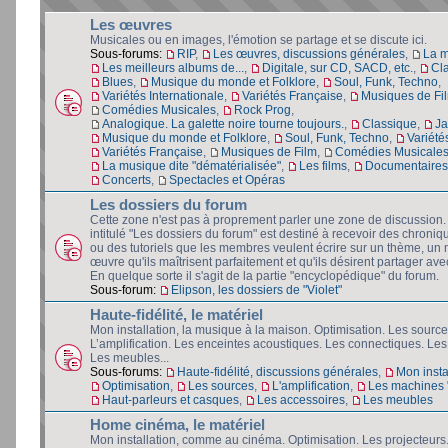
Les œuvres
Musicales ou en images, l'émotion se partage et se discute ici.
Sous-forums:
RIP
,
Les œuvres, discussions générales
,
La 
Les meilleurs albums de...
,
Digitale, sur CD, SACD, etc.
,
Cl
Blues
,
Musique du monde et Folklore
,
Soul, Funk, Techno
,
Variétés Internationale
,
Variétés Française
,
Musiques de Fi
Comédies Musicales
,
Rock Prog
,
Analogique. La galette noire tourne toujours.
,
Classique
,
Ja
Musique du monde et Folklore
,
Soul, Funk, Techno
,
Variété
Variétés Française
,
Musiques de Film
,
Comédies Musicale
La musique dite "dématérialisée"
,
Les films
,
Documentaires 
Concerts
,
Spectacles et Opéras
Les dossiers du forum
Cette zone n'est pas à proprement parler une zone de discussion
intitulé "Les dossiers du forum" est destiné à recevoir des chroniq
ou des tutoriels que les membres veulent écrire sur un thème, un 
œuvre qu'ils maîtrisent parfaitement et qu'ils désirent partager avec
En quelque sorte il s'agit de la partie "encyclopédique" du forum.
Sous-forum:
Elipson, les dossiers de "Violet"
Haute-fidélité, le matériel
Mon installation, la musique à la maison. Optimisation. Les source
L’amplification. Les enceintes acoustiques. Les connectiques. Les
Les meubles...
Sous-forums:
Haute-fidélité, discussions générales
,
Mon insta
Optimisation
,
Les sources
,
L'amplification
,
Les machines "
Haut-parleurs et casques
,
Les accessoires
,
Les meubles
Home cinéma, le matériel
Mon installation, comme au cinéma. Optimisation. Les projecteurs