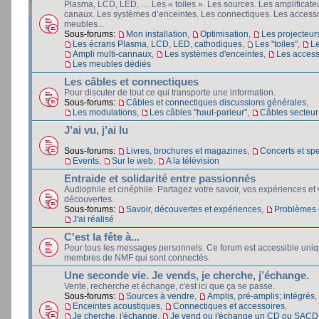
Plasma, LCD, LED, … Les « toiles ». Les sources. Les amplificateu
canaux. Les systèmes d’enceintes. Les connectiques. Les accesso
meubles...
Sous-forums:
Mon installation
,
Optimisation
,
Les projecteur
Les écrans Plasma, LCD, LED, cathodiques
,
Les "toiles"
,
L
Ampli multi-cannaux
,
Les systèmes d'enceintes
,
Les access
Les meubles dédiés
Les câbles et connectiques
Pour discuter de tout ce qui transporte une information.
Sous-forums:
Câbles et connectiques discussions générales
,
Les modulations
,
Les câbles "haut-parleur"
,
Câbles secteur e
J’ai vu, j’ai lu
Sous-forums:
Livres, brochures et magazines
,
Concerts et spe
Events
,
Sur le web
,
A la télévision
Entraide et solidarité entre passionnés
Audiophile et cinéphile. Partagez votre savoir, vos expériences et
découvertes.
Sous-forums:
Savoir, découvertes et expériences
,
Problèmes e
J'ai réalisé
C'est la fête à...
Pour tous les messages personnels. Ce forum est accessible uni
membres de NMF qui sont connectés.
Une seconde vie. Je vends, je cherche, j’échange.
Vente, recherche et échange, c'est ici que ça se passe.
Sous-forums:
Sources à vendre
,
Amplis, pré-amplis; intégrés
,
Enceintes acoustiques
,
Connectiques et accessoires
,
Je cherche, j'échange
,
Je vend ou j'échange un CD ou SACD