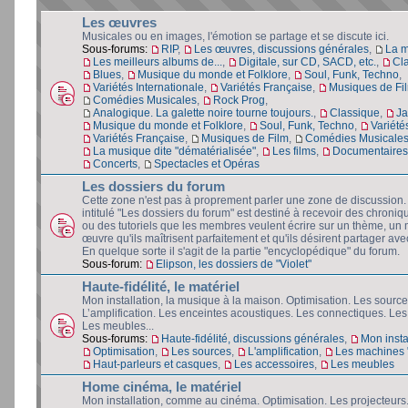
Les œuvres
Musicales ou en images, l'émotion se partage et se discute ici.
Sous-forums:
RIP
,
Les œuvres, discussions générales
,
La 
Les meilleurs albums de...
,
Digitale, sur CD, SACD, etc.
,
Cl
Blues
,
Musique du monde et Folklore
,
Soul, Funk, Techno
,
Variétés Internationale
,
Variétés Française
,
Musiques de Fi
Comédies Musicales
,
Rock Prog
,
Analogique. La galette noire tourne toujours.
,
Classique
,
Ja
Musique du monde et Folklore
,
Soul, Funk, Techno
,
Variété
Variétés Française
,
Musiques de Film
,
Comédies Musicale
La musique dite "dématérialisée"
,
Les films
,
Documentaires 
Concerts
,
Spectacles et Opéras
Les dossiers du forum
Cette zone n'est pas à proprement parler une zone de discussion
intitulé "Les dossiers du forum" est destiné à recevoir des chroniq
ou des tutoriels que les membres veulent écrire sur un thème, un 
œuvre qu'ils maîtrisent parfaitement et qu'ils désirent partager avec
En quelque sorte il s'agit de la partie "encyclopédique" du forum.
Sous-forum:
Elipson, les dossiers de "Violet"
Haute-fidélité, le matériel
Mon installation, la musique à la maison. Optimisation. Les source
L’amplification. Les enceintes acoustiques. Les connectiques. Les
Les meubles...
Sous-forums:
Haute-fidélité, discussions générales
,
Mon insta
Optimisation
,
Les sources
,
L'amplification
,
Les machines "
Haut-parleurs et casques
,
Les accessoires
,
Les meubles
Home cinéma, le matériel
Mon installation, comme au cinéma. Optimisation. Les projecteurs