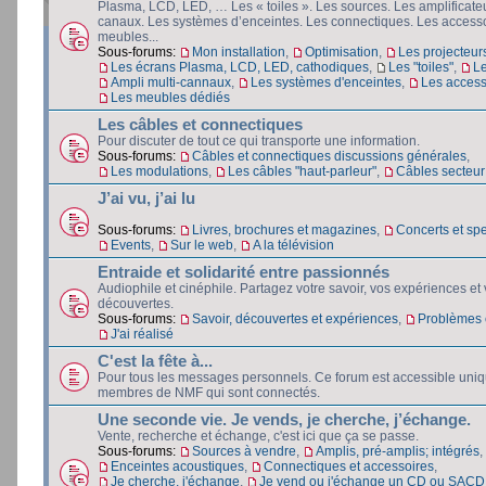
Plasma, LCD, LED, … Les « toiles ». Les sources. Les amplificateu
canaux. Les systèmes d’enceintes. Les connectiques. Les accesso
meubles...
Sous-forums:
Mon installation
,
Optimisation
,
Les projecteur
Les écrans Plasma, LCD, LED, cathodiques
,
Les "toiles"
,
L
Ampli multi-cannaux
,
Les systèmes d'enceintes
,
Les access
Les meubles dédiés
Les câbles et connectiques
Pour discuter de tout ce qui transporte une information.
Sous-forums:
Câbles et connectiques discussions générales
,
Les modulations
,
Les câbles "haut-parleur"
,
Câbles secteur e
J’ai vu, j’ai lu
Sous-forums:
Livres, brochures et magazines
,
Concerts et spe
Events
,
Sur le web
,
A la télévision
Entraide et solidarité entre passionnés
Audiophile et cinéphile. Partagez votre savoir, vos expériences et
découvertes.
Sous-forums:
Savoir, découvertes et expériences
,
Problèmes e
J'ai réalisé
C'est la fête à...
Pour tous les messages personnels. Ce forum est accessible uni
membres de NMF qui sont connectés.
Une seconde vie. Je vends, je cherche, j’échange.
Vente, recherche et échange, c'est ici que ça se passe.
Sous-forums:
Sources à vendre
,
Amplis, pré-amplis; intégrés
,
Enceintes acoustiques
,
Connectiques et accessoires
,
Je cherche, j'échange
,
Je vend ou j'échange un CD ou SACD