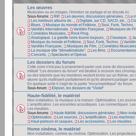
Les œuvres
Musicales ou en images, l'émotion se partage et se discute ici.
Sous-forums:
RIP
,
Les œuvres, discussions générales
,
La 
Les meilleurs albums de...
,
Digitale, sur CD, SACD, etc.
,
Cl
Blues
,
Musique du monde et Folklore
,
Soul, Funk, Techno
,
Variétés Internationale
,
Variétés Française
,
Musiques de Fi
Comédies Musicales
,
Rock Prog
,
Analogique. La galette noire tourne toujours.
,
Classique
,
Ja
Musique du monde et Folklore
,
Soul, Funk, Techno
,
Variété
Variétés Française
,
Musiques de Film
,
Comédies Musicale
La musique dite "dématérialisée"
,
Les films
,
Documentaires 
Concerts
,
Spectacles et Opéras
Les dossiers du forum
Cette zone n'est pas à proprement parler une zone de discussion
intitulé "Les dossiers du forum" est destiné à recevoir des chroniq
ou des tutoriels que les membres veulent écrire sur un thème, un 
œuvre qu'ils maîtrisent parfaitement et qu'ils désirent partager avec
En quelque sorte il s'agit de la partie "encyclopédique" du forum.
Sous-forum:
Elipson, les dossiers de "Violet"
Haute-fidélité, le matériel
Mon installation, la musique à la maison. Optimisation. Les source
L’amplification. Les enceintes acoustiques. Les connectiques. Les
Les meubles...
Sous-forums:
Haute-fidélité, discussions générales
,
Mon insta
Optimisation
,
Les sources
,
L'amplification
,
Les machines "
Haut-parleurs et casques
,
Les accessoires
,
Les meubles
Home cinéma, le matériel
Mon installation, comme au cinéma. Optimisation. Les projecteurs