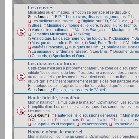
Les œuvres
Musicales ou en images, l'émotion se partage et se discute ici.
Sous-forums:
RIP
,
Les œuvres, discussions générales
,
La 
Les meilleurs albums de...
,
Digitale, sur CD, SACD, etc.
,
Cl
Blues
,
Musique du monde et Folklore
,
Soul, Funk, Techno
,
Variétés Internationale
,
Variétés Française
,
Musiques de Fi
Comédies Musicales
,
Rock Prog
,
Analogique. La galette noire tourne toujours.
,
Classique
,
Ja
Musique du monde et Folklore
,
Soul, Funk, Techno
,
Variété
Variétés Française
,
Musiques de Film
,
Comédies Musicale
La musique dite "dématérialisée"
,
Les films
,
Documentaires 
Concerts
,
Spectacles et Opéras
Les dossiers du forum
Cette zone n'est pas à proprement parler une zone de discussion
intitulé "Les dossiers du forum" est destiné à recevoir des chroniq
ou des tutoriels que les membres veulent écrire sur un thème, un 
œuvre qu'ils maîtrisent parfaitement et qu'ils désirent partager avec
En quelque sorte il s'agit de la partie "encyclopédique" du forum.
Sous-forum:
Elipson, les dossiers de "Violet"
Haute-fidélité, le matériel
Mon installation, la musique à la maison. Optimisation. Les source
L’amplification. Les enceintes acoustiques. Les connectiques. Les
Les meubles...
Sous-forums:
Haute-fidélité, discussions générales
,
Mon insta
Optimisation
,
Les sources
,
L'amplification
,
Les machines "
Haut-parleurs et casques
,
Les accessoires
,
Les meubles
Home cinéma, le matériel
Mon installation, comme au cinéma. Optimisation. Les projecteurs