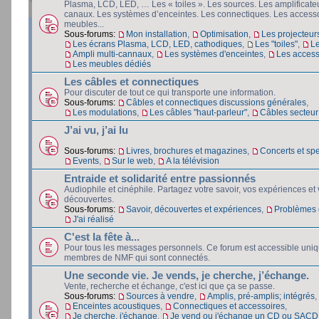
Plasma, LCD, LED, … Les « toiles ». Les sources. Les amplificateu
canaux. Les systèmes d’enceintes. Les connectiques. Les accesso
meubles...
Sous-forums:
Mon installation
,
Optimisation
,
Les projecteur
Les écrans Plasma, LCD, LED, cathodiques
,
Les "toiles"
,
L
Ampli multi-cannaux
,
Les systèmes d'enceintes
,
Les access
Les meubles dédiés
Les câbles et connectiques
Pour discuter de tout ce qui transporte une information.
Sous-forums:
Câbles et connectiques discussions générales
,
Les modulations
,
Les câbles "haut-parleur"
,
Câbles secteur e
J’ai vu, j’ai lu
Sous-forums:
Livres, brochures et magazines
,
Concerts et spe
Events
,
Sur le web
,
A la télévision
Entraide et solidarité entre passionnés
Audiophile et cinéphile. Partagez votre savoir, vos expériences et
découvertes.
Sous-forums:
Savoir, découvertes et expériences
,
Problèmes e
J'ai réalisé
C'est la fête à...
Pour tous les messages personnels. Ce forum est accessible uni
membres de NMF qui sont connectés.
Une seconde vie. Je vends, je cherche, j’échange.
Vente, recherche et échange, c'est ici que ça se passe.
Sous-forums:
Sources à vendre
,
Amplis, pré-amplis; intégrés
,
Enceintes acoustiques
,
Connectiques et accessoires
,
Je cherche, j'échange
,
Je vend ou j'échange un CD ou SACD