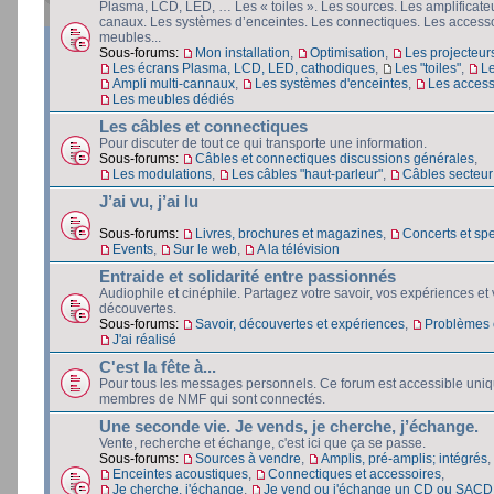
Plasma, LCD, LED, … Les « toiles ». Les sources. Les amplificateu
canaux. Les systèmes d’enceintes. Les connectiques. Les accesso
meubles...
Sous-forums:
Mon installation
,
Optimisation
,
Les projecteur
Les écrans Plasma, LCD, LED, cathodiques
,
Les "toiles"
,
L
Ampli multi-cannaux
,
Les systèmes d'enceintes
,
Les access
Les meubles dédiés
Les câbles et connectiques
Pour discuter de tout ce qui transporte une information.
Sous-forums:
Câbles et connectiques discussions générales
,
Les modulations
,
Les câbles "haut-parleur"
,
Câbles secteur e
J’ai vu, j’ai lu
Sous-forums:
Livres, brochures et magazines
,
Concerts et spe
Events
,
Sur le web
,
A la télévision
Entraide et solidarité entre passionnés
Audiophile et cinéphile. Partagez votre savoir, vos expériences et
découvertes.
Sous-forums:
Savoir, découvertes et expériences
,
Problèmes e
J'ai réalisé
C'est la fête à...
Pour tous les messages personnels. Ce forum est accessible uni
membres de NMF qui sont connectés.
Une seconde vie. Je vends, je cherche, j’échange.
Vente, recherche et échange, c'est ici que ça se passe.
Sous-forums:
Sources à vendre
,
Amplis, pré-amplis; intégrés
,
Enceintes acoustiques
,
Connectiques et accessoires
,
Je cherche, j'échange
,
Je vend ou j'échange un CD ou SACD