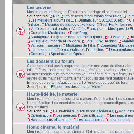
Les œuvres
Musicales ou en images, l'émotion se partage et se discute ici.
Sous-forums:
RIP
,
Les œuvres, discussions générales
,
La 
Les meilleurs albums de...
,
Digitale, sur CD, SACD, etc.
,
Cl
Blues
,
Musique du monde et Folklore
,
Soul, Funk, Techno
,
Variétés Internationale
,
Variétés Française
,
Musiques de Fi
Comédies Musicales
,
Rock Prog
,
Analogique. La galette noire tourne toujours.
,
Classique
,
Ja
Musique du monde et Folklore
,
Soul, Funk, Techno
,
Variété
Variétés Française
,
Musiques de Film
,
Comédies Musicale
La musique dite "dématérialisée"
,
Les films
,
Documentaires 
Concerts
,
Spectacles et Opéras
Les dossiers du forum
Cette zone n'est pas à proprement parler une zone de discussion
intitulé "Les dossiers du forum" est destiné à recevoir des chroniq
ou des tutoriels que les membres veulent écrire sur un thème, un 
œuvre qu'ils maîtrisent parfaitement et qu'ils désirent partager avec
En quelque sorte il s'agit de la partie "encyclopédique" du forum.
Sous-forum:
Elipson, les dossiers de "Violet"
Haute-fidélité, le matériel
Mon installation, la musique à la maison. Optimisation. Les source
L’amplification. Les enceintes acoustiques. Les connectiques. Les
Les meubles...
Sous-forums:
Haute-fidélité, discussions générales
,
Mon insta
Optimisation
,
Les sources
,
L'amplification
,
Les machines "
Haut-parleurs et casques
,
Les accessoires
,
Les meubles
Home cinéma, le matériel
Mon installation, comme au cinéma. Optimisation. Les projecteurs