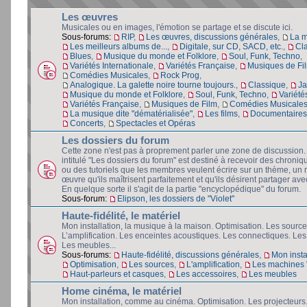
Les œuvres
Musicales ou en images, l'émotion se partage et se discute ici.
Sous-forums:
RIP
,
Les œuvres, discussions générales
,
La 
Les meilleurs albums de...
,
Digitale, sur CD, SACD, etc.
,
Cl
Blues
,
Musique du monde et Folklore
,
Soul, Funk, Techno
,
Variétés Internationale
,
Variétés Française
,
Musiques de Fi
Comédies Musicales
,
Rock Prog
,
Analogique. La galette noire tourne toujours.
,
Classique
,
Ja
Musique du monde et Folklore
,
Soul, Funk, Techno
,
Variété
Variétés Française
,
Musiques de Film
,
Comédies Musicale
La musique dite "dématérialisée"
,
Les films
,
Documentaires 
Concerts
,
Spectacles et Opéras
Les dossiers du forum
Cette zone n'est pas à proprement parler une zone de discussion
intitulé "Les dossiers du forum" est destiné à recevoir des chroniq
ou des tutoriels que les membres veulent écrire sur un thème, un 
œuvre qu'ils maîtrisent parfaitement et qu'ils désirent partager avec
En quelque sorte il s'agit de la partie "encyclopédique" du forum.
Sous-forum:
Elipson, les dossiers de "Violet"
Haute-fidélité, le matériel
Mon installation, la musique à la maison. Optimisation. Les source
L’amplification. Les enceintes acoustiques. Les connectiques. Les
Les meubles...
Sous-forums:
Haute-fidélité, discussions générales
,
Mon insta
Optimisation
,
Les sources
,
L'amplification
,
Les machines "
Haut-parleurs et casques
,
Les accessoires
,
Les meubles
Home cinéma, le matériel
Mon installation, comme au cinéma. Optimisation. Les projecteurs