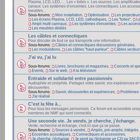
Plasma, LCD, LED, … Les « toiles ». Les sources. Les amplificateu
canaux. Les systèmes d’enceintes. Les connectiques. Les accesso
meubles...
Sous-forums:
Mon installation
,
Optimisation
,
Les projecteur
Les écrans Plasma, LCD, LED, cathodiques
,
Les "toiles"
,
L
Ampli multi-cannaux
,
Les systèmes d'enceintes
,
Les access
Les meubles dédiés
Les câbles et connectiques
Pour discuter de tout ce qui transporte une information.
Sous-forums:
Câbles et connectiques discussions générales
,
Les modulations
,
Les câbles "haut-parleur"
,
Câbles secteur e
J’ai vu, j’ai lu
Sous-forums:
Livres, brochures et magazines
,
Concerts et spe
Events
,
Sur le web
,
A la télévision
Entraide et solidarité entre passionnés
Audiophile et cinéphile. Partagez votre savoir, vos expériences et
découvertes.
Sous-forums:
Savoir, découvertes et expériences
,
Problèmes e
J'ai réalisé
C'est la fête à...
Pour tous les messages personnels. Ce forum est accessible uni
membres de NMF qui sont connectés.
Une seconde vie. Je vends, je cherche, j’échange.
Vente, recherche et échange, c'est ici que ça se passe.
Sous-forums:
Sources à vendre
,
Amplis, pré-amplis; intégrés
,
Enceintes acoustiques
,
Connectiques et accessoires
,
Je cherche, j'échange
,
Je vend ou j'échange un CD ou SACD