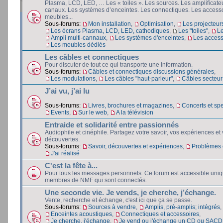
Plasma, LCD, LED, … Les « toiles ». Les sources. Les amplificateu
canaux. Les systèmes d’enceintes. Les connectiques. Les accesso
meubles...
Sous-forums:
Mon installation
,
Optimisation
,
Les projecteur
Les écrans Plasma, LCD, LED, cathodiques
,
Les "toiles"
,
L
Ampli multi-cannaux
,
Les systèmes d'enceintes
,
Les access
Les meubles dédiés
Les câbles et connectiques
Pour discuter de tout ce qui transporte une information.
Sous-forums:
Câbles et connectiques discussions générales
,
Les modulations
,
Les câbles "haut-parleur"
,
Câbles secteur e
J’ai vu, j’ai lu
Sous-forums:
Livres, brochures et magazines
,
Concerts et spe
Events
,
Sur le web
,
A la télévision
Entraide et solidarité entre passionnés
Audiophile et cinéphile. Partagez votre savoir, vos expériences et
découvertes.
Sous-forums:
Savoir, découvertes et expériences
,
Problèmes e
J'ai réalisé
C'est la fête à...
Pour tous les messages personnels. Ce forum est accessible uni
membres de NMF qui sont connectés.
Une seconde vie. Je vends, je cherche, j’échange.
Vente, recherche et échange, c'est ici que ça se passe.
Sous-forums:
Sources à vendre
,
Amplis, pré-amplis; intégrés
,
Enceintes acoustiques
,
Connectiques et accessoires
,
Je cherche, j'échange
,
Je vend ou j'échange un CD ou SACD