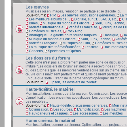
Les œuvres
Musicales ou en images, l'émotion se partage et se discute ici.
Sous-forums:
RIP
,
Les œuvres, discussions générales
,
La 
Les meilleurs albums de...
,
Digitale, sur CD, SACD, etc.
,
Cl
Blues
,
Musique du monde et Folklore
,
Soul, Funk, Techno
,
Variétés Internationale
,
Variétés Française
,
Musiques de Fi
Comédies Musicales
,
Rock Prog
,
Analogique. La galette noire tourne toujours.
,
Classique
,
Ja
Musique du monde et Folklore
,
Soul, Funk, Techno
,
Variété
Variétés Française
,
Musiques de Film
,
Comédies Musicale
La musique dite "dématérialisée"
,
Les films
,
Documentaires 
Concerts
,
Spectacles et Opéras
Les dossiers du forum
Cette zone n'est pas à proprement parler une zone de discussion
intitulé "Les dossiers du forum" est destiné à recevoir des chroniq
ou des tutoriels que les membres veulent écrire sur un thème, un 
œuvre qu'ils maîtrisent parfaitement et qu'ils désirent partager avec
En quelque sorte il s'agit de la partie "encyclopédique" du forum.
Sous-forum:
Elipson, les dossiers de "Violet"
Haute-fidélité, le matériel
Mon installation, la musique à la maison. Optimisation. Les source
L’amplification. Les enceintes acoustiques. Les connectiques. Les
Les meubles...
Sous-forums:
Haute-fidélité, discussions générales
,
Mon insta
Optimisation
,
Les sources
,
L'amplification
,
Les machines "
Haut-parleurs et casques
,
Les accessoires
,
Les meubles
Home cinéma, le matériel
Mon installation, comme au cinéma. Optimisation. Les projecteurs