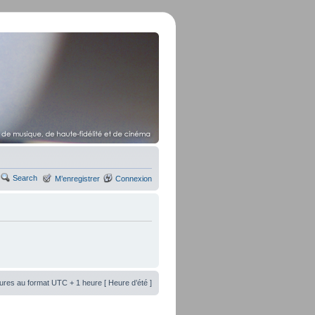
Search
M’enregistrer
Connexion
ures au format UTC + 1 heure [ Heure d’été ]