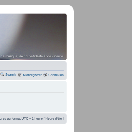
Search
M’enregistrer
Connexion
ures au format UTC + 1 heure [ Heure d’été ]