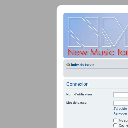
Index du forum
Connexion
Nom d’utilisateur:
Mot de passe:
J’ai oubli
Renvoyer l
Me con
Cacher