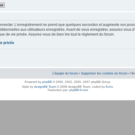
onnecter. L’enregistrement ne prend que quelques secondes et augmente vos possibi
tionnelles aux utilisateurs enregistrés. Avant de vous enregistrer, assurez-vous d
tique de vie privée. Assurez-vous de bien lire tout le règlement du forum.
ie privée
L’équipe du forum
•
Supprimer les cookies du forum
• He
Powered by
phpBB
© 2000, 2002, 2005, 2007 phpBB Group
Style by
designBB Team
© 2008 designBB Team, coded by
Echo
Traduction par:
phpBB-fr.com