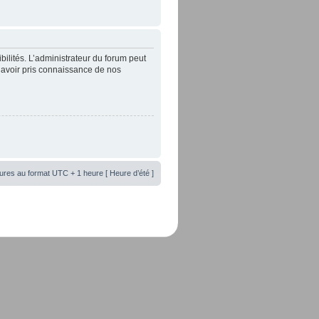
lités. L’administrateur du forum peut
’avoir pris connaissance de nos
ures au format UTC + 1 heure [ Heure d’été ]