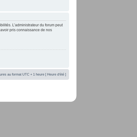
lités. L’administrateur du forum peut
’avoir pris connaissance de nos
ures au format UTC + 1 heure [ Heure d’été ]