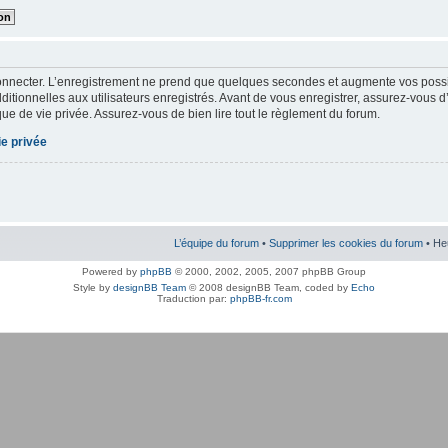
onnecter. L’enregistrement ne prend que quelques secondes et augmente vos possibi
tionnelles aux utilisateurs enregistrés. Avant de vous enregistrer, assurez-vous d
tique de vie privée. Assurez-vous de bien lire tout le règlement du forum.
ie privée
L’équipe du forum
•
Supprimer les cookies du forum
• He
Powered by
phpBB
© 2000, 2002, 2005, 2007 phpBB Group
Style by
designBB Team
© 2008 designBB Team, coded by
Echo
Traduction par:
phpBB-fr.com