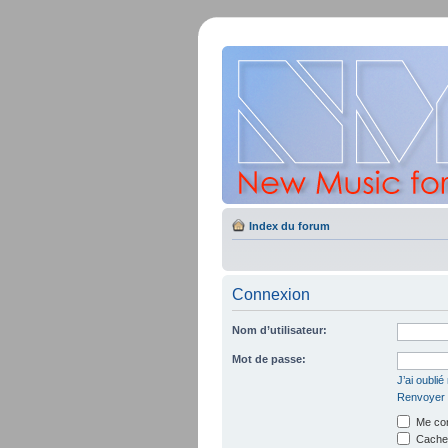
Index du forum
Connexion
Nom d’utilisateur:
Mot de passe:
J’ai oubli
Renvoyer l
Me con
Cacher