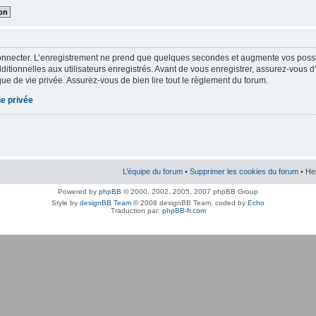
onnecter. L’enregistrement ne prend que quelques secondes et augmente vos possibi
tionnelles aux utilisateurs enregistrés. Avant de vous enregistrer, assurez-vous d
tique de vie privée. Assurez-vous de bien lire tout le règlement du forum.
ie privée
L’équipe du forum
•
Supprimer les cookies du forum
• He
Powered by
phpBB
© 2000, 2002, 2005, 2007 phpBB Group
Style by
designBB Team
© 2008 designBB Team, coded by
Echo
Traduction par:
phpBB-fr.com