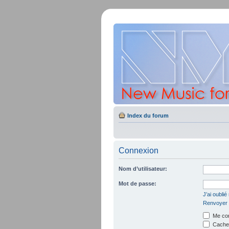
Index du forum
Connexion
Nom d’utilisateur:
Mot de passe:
J’ai oubli
Renvoyer l
Me con
Cacher