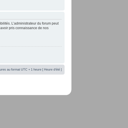
lités. L’administrateur du forum peut
’avoir pris connaissance de nos
ures au format UTC + 1 heure [ Heure d’été ]