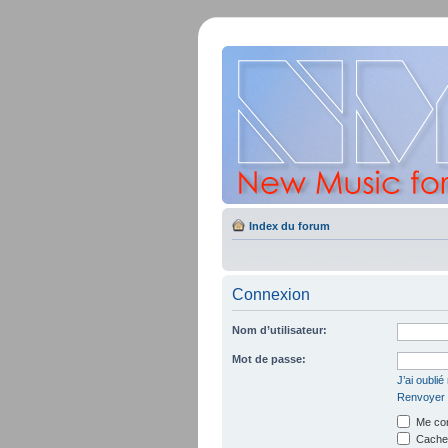
Index du forum
Connexion
Nom d’utilisateur:
Mot de passe:
J’ai oubli
Renvoyer l
Me con
Cacher