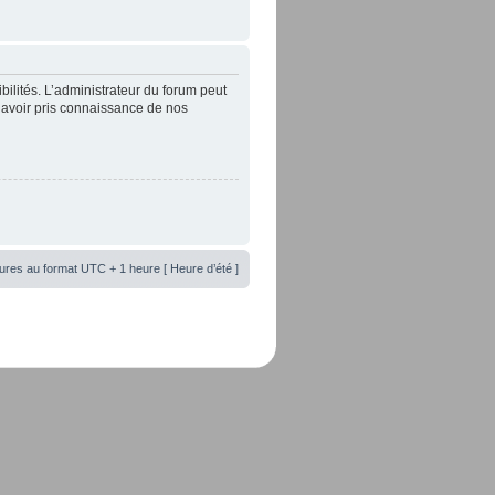
lités. L’administrateur du forum peut
’avoir pris connaissance de nos
ures au format UTC + 1 heure [ Heure d’été ]