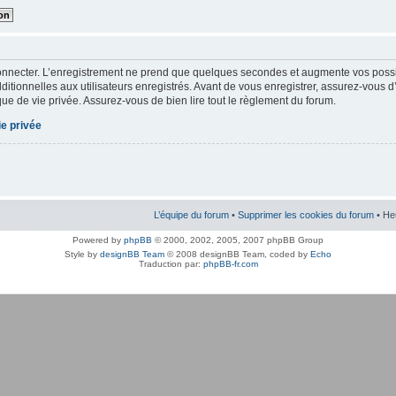
onnecter. L’enregistrement ne prend que quelques secondes et augmente vos possibi
tionnelles aux utilisateurs enregistrés. Avant de vous enregistrer, assurez-vous d
tique de vie privée. Assurez-vous de bien lire tout le règlement du forum.
ie privée
L’équipe du forum
•
Supprimer les cookies du forum
• He
Powered by
phpBB
© 2000, 2002, 2005, 2007 phpBB Group
Style by
designBB Team
© 2008 designBB Team, coded by
Echo
Traduction par:
phpBB-fr.com