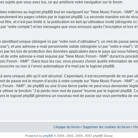
 les sujets que vous avez lus, ce qui améliore votre navigation sur le forum .
es externes au logiciel phpBB tout en naviguant sur “New Music Forum - NMF”, bi
 seulement les pages créées par le logiciel phpBB. La seconde manière est de récu
être, et n’est pas limité à: la publication en tant qu’utilisateur invité (désignée ici 
ar “votre compte”) et les messages que vous envoyez après l’inscription et lors d
entifiant unique (désigné ici par “votre nom d’utilisateur”), un mot de passe perso
sse”), et une adresse e-mail personnelle valide (désignée ici par “votre e-mail”). 
 par les lois de protection des données applicables dans le pays qui nous héberg
 et de votre adresse e-mail requise par “New Music Forum - NMF” durant la procédure
usic Forum - NMF”. Dans tous les cas, vous pouvez choisir quelle information de v
souscrire ou non à l’envoi automatique d’e-mail par le logiciel phpBB.
à sens unique) afin qu’il soit sécurisé. Cependant, il est recommandé de ne pas ut
tre mot de passe est le moyen d’accès à votre compte sur “New Music Forum - NMF”
c Forum - NMF”, de phpBB ou une d’une tierce partie ne peut vous demander légit
 utiliser la fonction “J’ai perdu mon mot de passe” fournie par le logiciel phpBB.
, alors le logiciel phpBB générera un nouveau mot de passe qui vous permettra de vo
L’équipe du forum
•
Supprimer les cookies du forum
• He
Powered by
phpBB
© 2000, 2002, 2005, 2007 phpBB Group