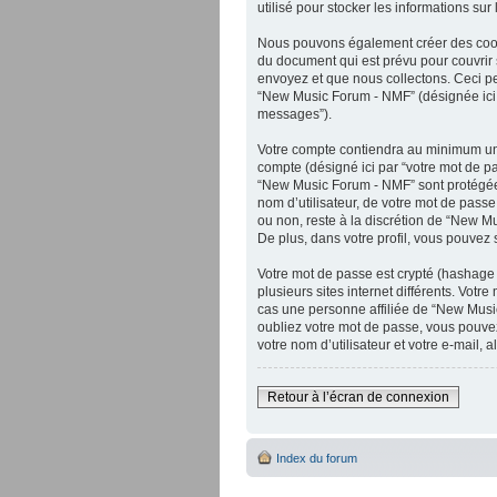
utilisé pour stocker les informations sur
Nous pouvons également créer des cooki
du document qui est prévu pour couvrir
envoyez et que nous collectons. Ceci peut 
“New Music Forum - NMF” (désignée ici p
messages”).
Votre compte contiendra au minimum un id
compte (désigné ici par “votre mot de pa
“New Music Forum - NMF” sont protégées
nom d’utilisateur, de votre mot de passe
ou non, reste à la discrétion de “New M
De plus, dans votre profil, vous pouvez 
Votre mot de passe est crypté (hashage 
plusieurs sites internet différents. Vo
cas une personne affiliée de “New Musi
oubliez votre mot de passe, vous pouvez
votre nom d’utilisateur et votre e-mail
Retour à l’écran de connexion
Index du forum