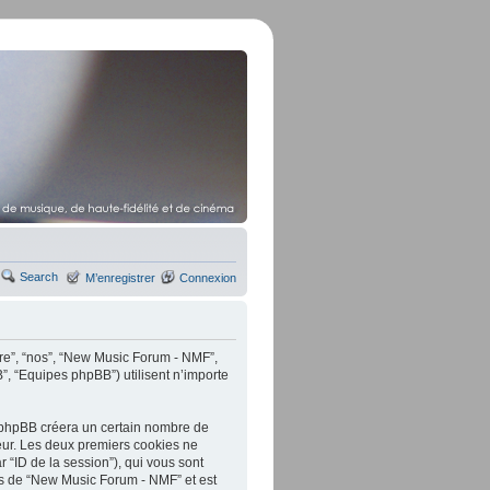
Search
M’enregistrer
Connexion
tre”, “nos”, “New Music Forum - NMF”,
B”, “Equipes phpBB”) utilisent n’importe
 phpBB créera un certain nombre de
ateur. Les deux premiers cookies ne
ar “ID de la session”), qui vous sont
ts de “New Music Forum - NMF” et est