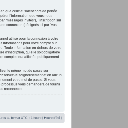
en que ceux-ci soient hors de portée
pérer l’information que vous nous
par “messages invités”), l’inscription sur
’une connexion (désignés ici par “vos
nnel utilisé pour la connexion à votre
Vos informations pour votre compte sur
e. Toute information en-dehors de votre
 d’inscription, qu’elle soit obligatoire
otre compte sera affichée publiquement.
iliser le même mot de passe sur
, conservez-le soigneusement et en aucun
imement votre mot de passe. Si vous
 Ce processus vous demandera de fournir
us reconnecter.
ures au format UTC + 1 heure [ Heure d’été ]