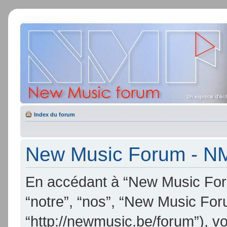
Index du forum
New Music Forum - NMF
En accédant à “New Music Foru
“notre”, “nos”, “New Music Fo
“http://newmusic.be/forum”), v