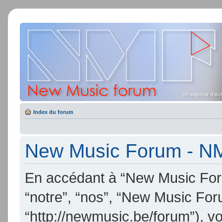
Index du forum
New Music Forum - NMF
En accédant à “New Music Foru
“notre”, “nos”, “New Music Fo
“http://newmusic.be/forum”), v