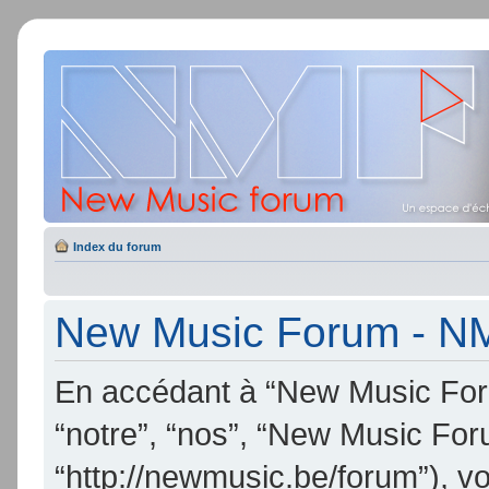
Index du forum
New Music Forum - NMF
En accédant à “New Music Foru
“notre”, “nos”, “New Music Fo
“http://newmusic.be/forum”), v