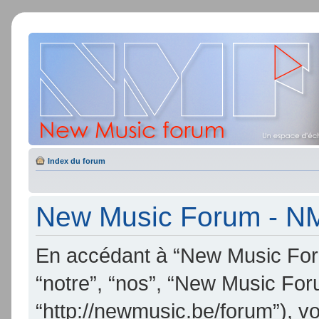
Index du forum
New Music Forum - NMF
En accédant à “New Music Foru
“notre”, “nos”, “New Music Fo
“http://newmusic.be/forum”), v