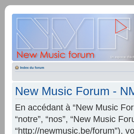
Index du forum
New Music Forum - NMF
En accédant à “New Music Foru
“notre”, “nos”, “New Music Fo
“http://newmusic.be/forum”), v