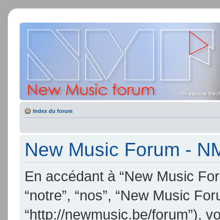
Index du forum
New Music Forum - NMF
En accédant à “New Music Foru
“notre”, “nos”, “New Music Fo
“http://newmusic.be/forum”), v