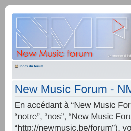
Index du forum
New Music Forum - NMF
En accédant à “New Music Foru
“notre”, “nos”, “New Music Fo
“http://newmusic.be/forum”), v