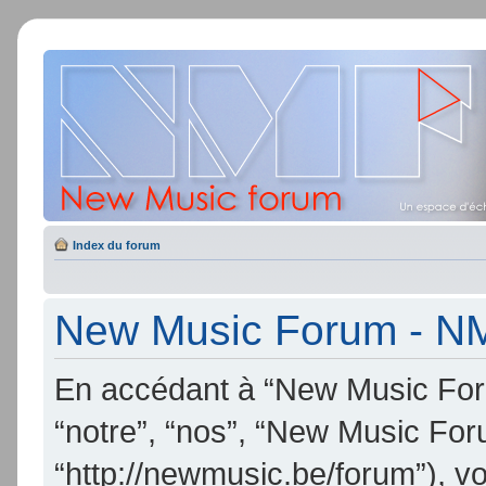
Index du forum
New Music Forum - NMF
En accédant à “New Music Foru
“notre”, “nos”, “New Music Fo
“http://newmusic.be/forum”), v