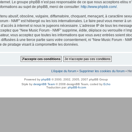
internet. Le groupe phpBB n’est pas responsable de ce que nous acceptons et/ou
nformations au sujet de phpBB, merci de consulter:
http://www.phpbb.com/
.
enu abusif, obscène, vulgaire, diffamatoire, choquant, menaçant, à caractère sexuel
orum - NMF” est hébergé ou les lois internationales. Le faire peut vous mener à 
r d’accès à internet si nous le jugeons nécessaire. L’adresse IP de tous les messag
cceptez que “New Music Forum - NMF” supprime, édite, déplace ou verrouille n’imp
lisateur, vous acceptez que toutes les informations que vous avez entrées soient s
 diffusées à une tierce partie sans votre consentement, ni “New Music Forum - NMF
 de piratage visant à compromettre les données.
L’équipe du forum
•
Supprimer les cookies du forum
• He
Powered by
phpBB
© 2000, 2002, 2005, 2007 phpBB Group
Style by
designBB Team
© 2008 designBB Team, coded by
Echo
Traduction par:
phpBB-fr.com