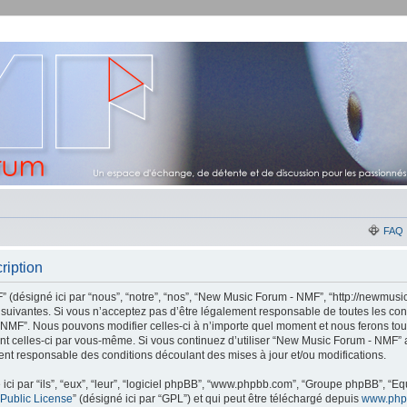
FAQ
ription
désigné ici par “nous”, “notre”, “nos”, “New Music Forum - NMF”, “http://newmusic
suivantes. Si vous n’acceptez pas d’être légalement responsable de toutes les con
 NMF”. Nous pouvons modifier celles-ci à n’importe quel moment et nous ferons tou
ement celles-ci par vous-même. Si vous continuez d’utiliser “New Music Forum - NMF
ent responsable des conditions découlant des mises à jour et/ou modifications.
ci par “ils”, “eux”, “leur”, “logiciel phpBB”, “www.phpbb.com”, “Groupe phpBB”, “Equ
Public License
” (désigné ici par “GPL”) et qui peut être téléchargé depuis
www.php