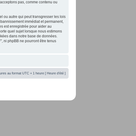
 n’acceptons pas, comme contenu ou
 ou autre qui peut transgresser les lois
un bannissement immédiat et permanent,
es est enregistrée pour aider au
orte quel sujet lorsque nous estimons
tockées dans notre base de données.
”, ni phpBB ne pourront être tenus
ures au format UTC + 1 heure [ Heure d’été ]