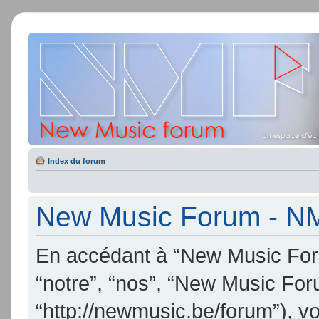
Index du forum
New Music Forum - NMF
En accédant à “New Music Foru
“notre”, “nos”, “New Music Fo
“http://newmusic.be/forum”), v