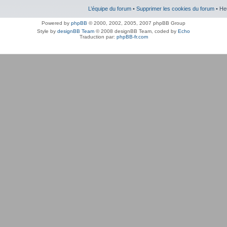
L’équipe du forum
•
Supprimer les cookies du forum
• He
Powered by
phpBB
© 2000, 2002, 2005, 2007 phpBB Group
Style by
designBB Team
© 2008 designBB Team, coded by
Echo
Traduction par:
phpBB-fr.com