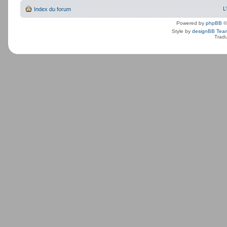
L
Index du forum
Powered by
phpBB
©
Style by
designBB Tea
Tradu