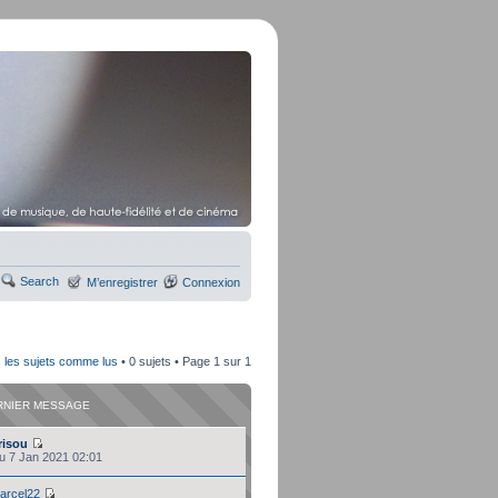
Search
M’enregistrer
Connexion
 les sujets comme lus
• 0 sujets • Page
1
sur
1
RNIER MESSAGE
risou
eu 7 Jan 2021 02:01
arcel22