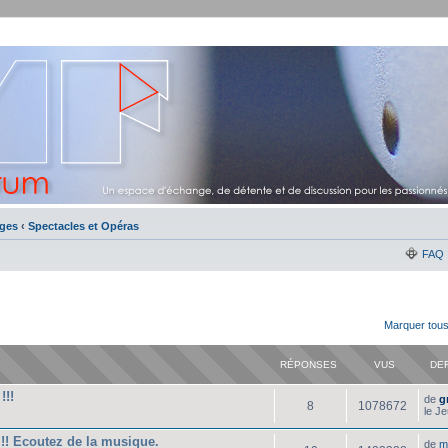
ges
‹
Spectacles et Opéras
FAQ
Marquer tous
RÉPONSES
VUS
DE
!!!
de
g
8
1078672
le J
!! Ecoutez de la musique.
de
m