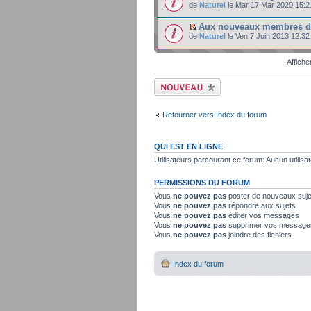
de
Naturel
le Mar 17 Mar 2020 15:2
Aux nouveaux membres 
de
Naturel
le Ven 7 Juin 2013 12:32
Affiche
Ecrire un nouveau
sujet
Retourner vers Index du forum
QUI EST EN LIGNE
Utilisateurs parcourant ce forum: Aucun utilisat
PERMISSIONS DU FORUM
Vous
ne pouvez pas
poster de nouveaux suje
Vous
ne pouvez pas
répondre aux sujets
Vous
ne pouvez pas
éditer vos messages
Vous
ne pouvez pas
supprimer vos message
Vous
ne pouvez pas
joindre des fichiers
Index du forum