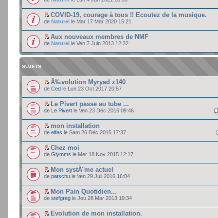
COVID-19, courage à tous !! Ecoutez de la musique.
de
Naturel
le Mar 17 Mar 2020 15:21
Aux nouveaux membres de NMF
de
Naturel
le Ven 7 Juin 2013 12:32
SUJETS
Ã‰volution Myryad z140
de
Ced
le Lun 23 Oct 2017 20:57
Le Pivert passe au tube ...
de
Le Pivert
le Ven 23 Déc 2016 09:46
mon installation
de
elfes
le Sam 26 Déc 2015 17:37
Chez moi
de
Glymms
le Mer 18 Nov 2015 12:17
Mon systÃ¨me actuel
de
patschu
le Ven 29 Juil 2016 16:04
Mon Pain Quotidien...
de
stefgreg
le Jeu 28 Mar 2013 19:34
Evolution de mon installation.