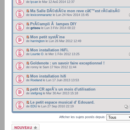
de
lycan
le Mar 12 Aoû 2014 12:37
Ma Salle DÃ©diÃ©e mon reve câ€™est rÃ©alisÃ©
de
lexiconmarantz
le Lun 24 Nov 2014 15:45
PrÃ©ampli Ã lampes DIY
de
grisou
le Lun 3 Fév 2014 00:22
Mon petit systÃ¨me
de
harrington
le Lun 26 Mar 2012 12:49
Mon installation HiFi.
de
Lourtie O.
le Mer 1 Fév 2012 13:25
Goldenote : un savoir faire exceptionnel !
de ronny le Sam 17 Nov 2012 11:44
Mon installation hifi
de
Roeland
le Lun 17 Juin 2013 13:53
petit CR aprÃ¨s un mois d'utilisation
de
stefgreg
le Mar 30 Avr 2013 15:18
Le petit espace musical d' Edouard.
de
EDU
le Lun 27 Sep 2010 22:19
Afficher les sujets postés depuis:
Ecrire un nouveau
sujet