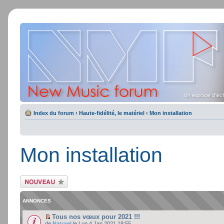
Index du forum
‹
Haute-fidélité, le matériel
‹
Mon installation
Mon installation
Ecrire un nouveau
sujet
ANNONCES
Tous nos vœux pour 2021 !!!
de
Naturel
le Lun 4 Jan 2021 18:55