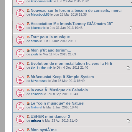
de
lexiconmarantz
le Lun 23 Mar 2015 23:01
Nouveau sur le forum a besoin de conseils, merci
de
Maccbook88
le Lun 28 Mar 2016 19:38
Association Mc Intosh/Tannoy GlÃ©nairs 15"
de
jokercanic
le Jeu 31 Jan 2013 10:43
Tout pour la musique
de
sixun
le Lun 10 Juin 2013 20:51
Mon p'tit auditorium...
de
ipodz
le Mer 11 Nov 2015 21:09
Evolution de mon installation hc vers la Hi-fi
de
thx_in_the_mix
le Dim 4 Déc 2011 21:40
MrAcoustat Keep It Simple System
de
MrAcoustat
le Ven 15 Mar 2013 15:49
la cave Ã Musique de Caladois
de
caladois
le Jeu 8 Sep 2011 10:43
Le "coin musique" de Naturel
de
Naturel
le Mar 1 Juin 2010 18:46
USHER mini dancer 2
de
grisou
le Mar 23 Avr 2013 21:40
Mon systÃ¨me