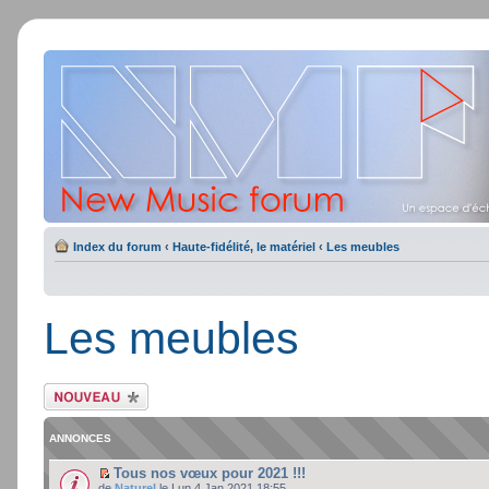
Index du forum
‹
Haute-fidélité, le matériel
‹
Les meubles
Les meubles
Ecrire un nouveau
sujet
ANNONCES
Tous nos vœux pour 2021 !!!
de
Naturel
le Lun 4 Jan 2021 18:55