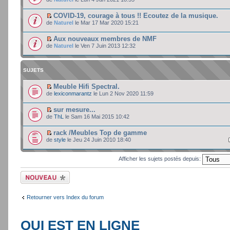
COVID-19, courage à tous !! Ecoutez de la musique.
de
Naturel
le Mar 17 Mar 2020 15:21
Aux nouveaux membres de NMF
de
Naturel
le Ven 7 Juin 2013 12:32
SUJETS
Meuble Hifi Spectral.
de
lexiconmarantz
le Lun 2 Nov 2020 11:59
sur mesure...
de
ThL
le Sam 16 Mai 2015 10:42
rack /Meubles Top de gamme
de
style
le Jeu 24 Juin 2010 18:40
Afficher les sujets postés depuis:
Ecrire un nouveau
sujet
Retourner vers Index du forum
QUI EST EN LIGNE