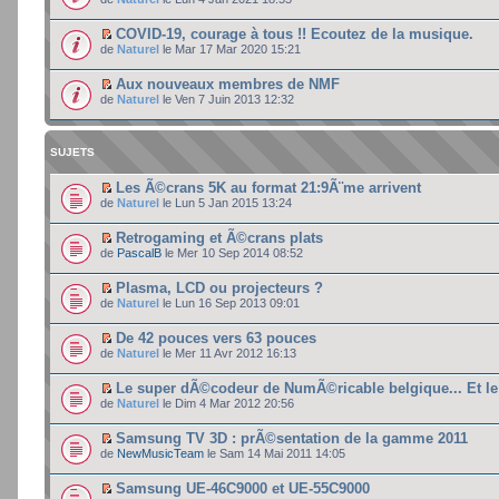
COVID-19, courage à tous !! Ecoutez de la musique.
de
Naturel
le Mar 17 Mar 2020 15:21
Aux nouveaux membres de NMF
de
Naturel
le Ven 7 Juin 2013 12:32
SUJETS
Les Ã©crans 5K au format 21:9Ã¨me arrivent
de
Naturel
le Lun 5 Jan 2015 13:24
Retrogaming et Ã©crans plats
de
PascalB
le Mer 10 Sep 2014 08:52
Plasma, LCD ou projecteurs ?
de
Naturel
le Lun 16 Sep 2013 09:01
De 42 pouces vers 63 pouces
de
Naturel
le Mer 11 Avr 2012 16:13
Le super dÃ©codeur de NumÃ©ricable belgique... Et l
de
Naturel
le Dim 4 Mar 2012 20:56
Samsung TV 3D : prÃ©sentation de la gamme 2011
de
NewMusicTeam
le Sam 14 Mai 2011 14:05
Samsung UE-46C9000 et UE-55C9000