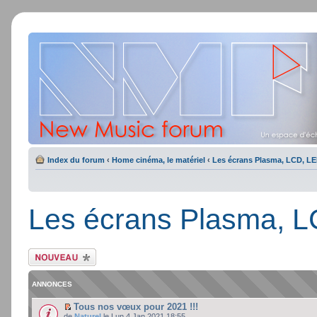
Index du forum
‹
Home cinéma, le matériel
‹
Les écrans Plasma, LCD, LE
Les écrans Plasma, L
Ecrire un nouveau
sujet
ANNONCES
Tous nos vœux pour 2021 !!!
de
Naturel
le Lun 4 Jan 2021 18:55