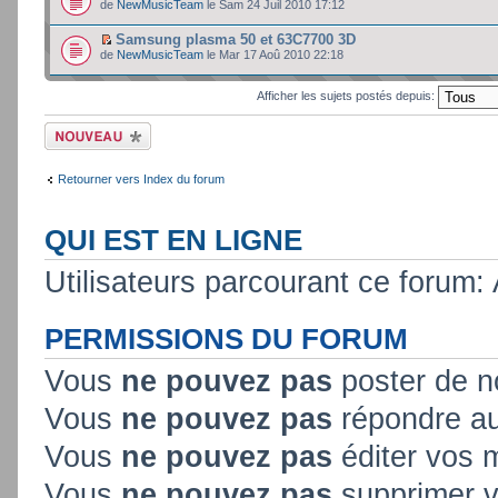
de
NewMusicTeam
le Sam 24 Juil 2010 17:12
Samsung plasma 50 et 63C7700 3D
de
NewMusicTeam
le Mar 17 Aoû 2010 22:18
Afficher les sujets postés depuis:
Ecrire un nouveau
sujet
Retourner vers Index du forum
QUI EST EN LIGNE
Utilisateurs parcourant ce forum: A
PERMISSIONS DU FORUM
Vous
ne pouvez pas
poster de n
Vous
ne pouvez pas
répondre au
Vous
ne pouvez pas
éditer vos
Vous
ne pouvez pas
supprimer 