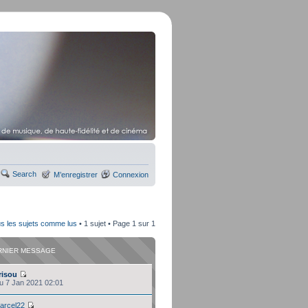
Search
M’enregistrer
Connexion
s les sujets comme lus
• 1 sujet • Page
1
sur
1
RNIER MESSAGE
risou
eu 7 Jan 2021 02:01
arcel22