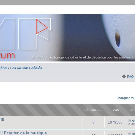
ériel
‹
Les meubles dédiés
FAQ
Marquer tou
RÉPONSES
VUS
DE
!!!
de
g
8
1079588
le J
!! Ecoutez de la musique.
de
m