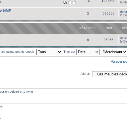
10
1434590
1
le M
1
2
de NMF
de
o
3
579250
le L
RÉPONSES
VUS
DE
de
l
8
25265
le D
r les sujets postés depuis:
Trier par
Marquer tou
Aller à:
eur enregistré et 1 invité
ts
s