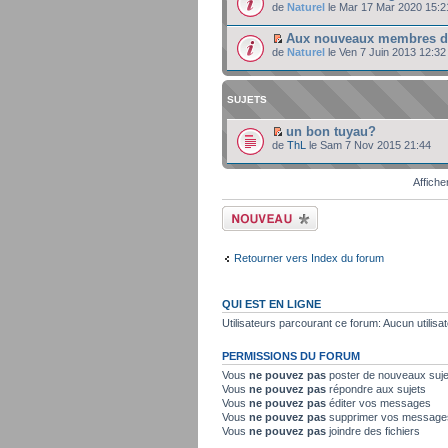
de
Naturel
le Mar 17 Mar 2020 15:2
Aux nouveaux membres 
de
Naturel
le Ven 7 Juin 2013 12:32
SUJETS
un bon tuyau?
de
ThL
le Sam 7 Nov 2015 21:44
Affiche
Ecrire un nouveau
sujet
Retourner vers Index du forum
QUI EST EN LIGNE
Utilisateurs parcourant ce forum: Aucun utilisat
PERMISSIONS DU FORUM
Vous
ne pouvez pas
poster de nouveaux suje
Vous
ne pouvez pas
répondre aux sujets
Vous
ne pouvez pas
éditer vos messages
Vous
ne pouvez pas
supprimer vos message
Vous
ne pouvez pas
joindre des fichiers