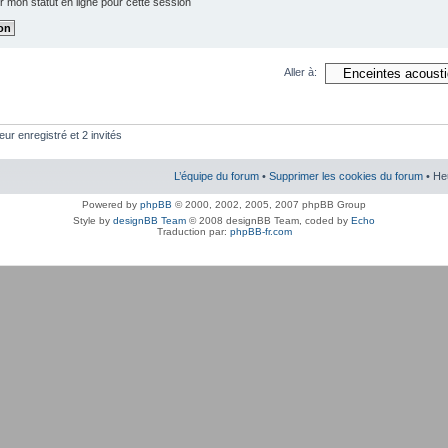
 mon statut en ligne pour cette session
Aller à:
eur enregistré et 2 invités
L’équipe du forum
•
Supprimer les cookies du forum
• He
Powered by
phpBB
© 2000, 2002, 2005, 2007 phpBB Group
Style by
designBB Team
© 2008 designBB Team, coded by
Echo
Traduction par:
phpBB-fr.com