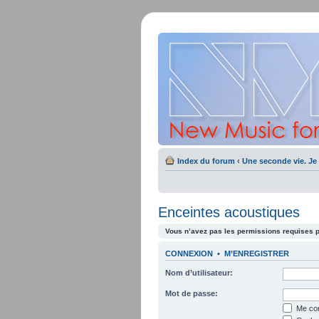
Index du forum
‹
Une seconde vie. Je 
Enceintes acoustiques
Vous n’avez pas les permissions requises po
CONNEXION
•
M’ENREGISTRER
Nom d’utilisateur:
Mot de passe:
Me con