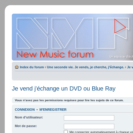
Index du forum
‹
Une seconde vie. Je vends, je cherche, j’échange.
‹
Je 
Je vend j'échange un DVD ou Blue Ray
Vous n’avez pas les permissions requises pour lire les sujets de ce forum.
CONNEXION
•
M’ENREGISTRER
Nom d’utilisateur:
Mot de passe:
Me connecter automatiquement à chaque vis