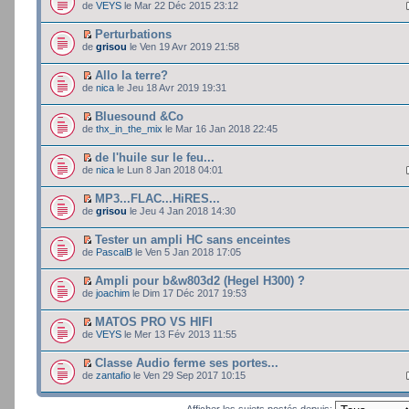
de
VEYS
le Mar 22 Déc 2015 23:12
Perturbations
de
grisou
le Ven 19 Avr 2019 21:58
Allo la terre?
de
nica
le Jeu 18 Avr 2019 19:31
Bluesound &Co
de
thx_in_the_mix
le Mar 16 Jan 2018 22:45
de l'huile sur le feu...
de
nica
le Lun 8 Jan 2018 04:01
MP3...FLAC...HiRES...
de
grisou
le Jeu 4 Jan 2018 14:30
Tester un ampli HC sans enceintes
de
PascalB
le Ven 5 Jan 2018 17:05
Ampli pour b&w803d2 (Hegel H300) ?
de
joachim
le Dim 17 Déc 2017 19:53
MATOS PRO VS HIFI
de
VEYS
le Mer 13 Fév 2013 11:55
Classe Audio ferme ses portes...
de
zantafio
le Ven 29 Sep 2017 10:15
Afficher les sujets postés depuis: