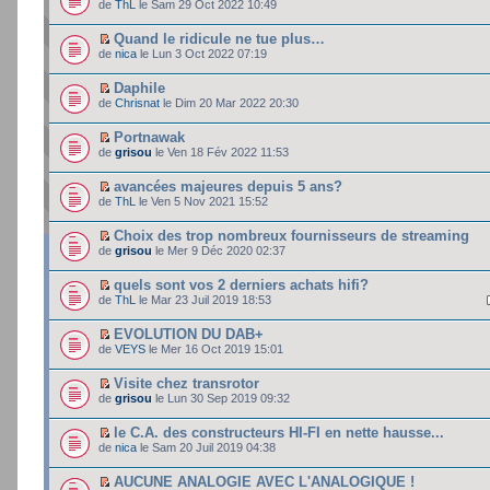
de
ThL
le Sam 29 Oct 2022 10:49
Quand le ridicule ne tue plus…
de
nica
le Lun 3 Oct 2022 07:19
Daphile
de
Chrisnat
le Dim 20 Mar 2022 20:30
Portnawak
de
grisou
le Ven 18 Fév 2022 11:53
avancées majeures depuis 5 ans?
de
ThL
le Ven 5 Nov 2021 15:52
Choix des trop nombreux fournisseurs de streaming
de
grisou
le Mer 9 Déc 2020 02:37
quels sont vos 2 derniers achats hifi?
de
ThL
le Mar 23 Juil 2019 18:53
EVOLUTION DU DAB+
de
VEYS
le Mer 16 Oct 2019 15:01
Visite chez transrotor
de
grisou
le Lun 30 Sep 2019 09:32
le C.A. des constructeurs HI-FI en nette hausse...
de
nica
le Sam 20 Juil 2019 04:38
AUCUNE ANALOGIE AVEC L'ANALOGIQUE !