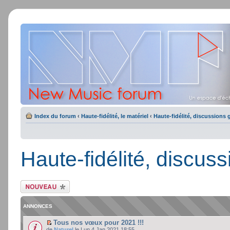
Index du forum
‹
Haute-fidélité, le matériel
‹
Haute-fidélité, discussions 
Haute-fidélité, discus
Ecrire un nouveau
sujet
ANNONCES
Tous nos vœux pour 2021 !!!
de
Naturel
le Lun 4 Jan 2021 18:55