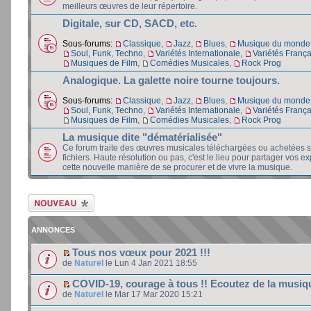
meilleurs œuvres de leur répertoire.
Digitale, sur CD, SACD, etc.
Sous-forums:
Classique
,
Jazz
,
Blues
,
Musique du monde 
Soul, Funk, Techno
,
Variétés Internationale
,
Variétés Franç
Musiques de Film
,
Comédies Musicales
,
Rock Prog
Analogique. La galette noire tourne toujours.
Sous-forums:
Classique
,
Jazz
,
Blues
,
Musique du monde 
Soul, Funk, Techno
,
Variétés Internationale
,
Variétés Franç
Musiques de Film
,
Comédies Musicales
,
Rock Prog
La musique dite "dématérialisée"
Ce forum traite des œuvres musicales téléchargées ou achetées 
fichiers. Haute résolution ou pas, c'est le lieu pour partager vos e
cette nouvelle manière de se procurer et de vivre la musique.
Ecrire un nouveau
sujet
ANNONCES
Tous nos vœux pour 2021 !!!
de
Naturel
le Lun 4 Jan 2021 18:55
COVID-19, courage à tous !! Ecoutez de la musiq
de
Naturel
le Mar 17 Mar 2020 15:21