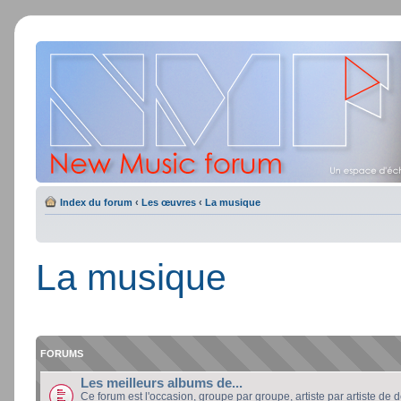
Index du forum
‹
Les œuvres
‹
La musique
La musique
FORUMS
Les meilleurs albums de...
Ce forum est l'occasion, groupe par groupe, artiste par artiste de dé