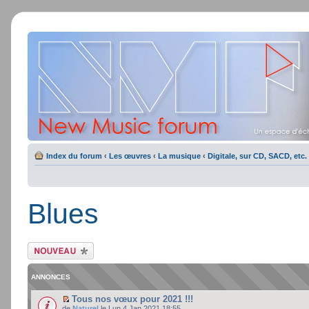
Index du forum
‹
Les œuvres
‹
La musique
‹
Digitale, sur CD, SACD, etc.
Blues
Ecrire un nouveau
sujet
ANNONCES
Tous nos vœux pour 2021 !!!
de
Naturel
le Lun 4 Jan 2021 18:55