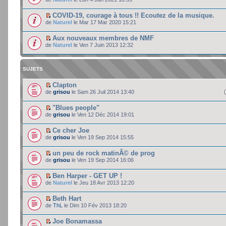
COVID-19, courage à tous !! Ecoutez de la musique.
de
Naturel
le Mar 17 Mar 2020 15:21
Aux nouveaux membres de NMF
de
Naturel
le Ven 7 Juin 2013 12:32
SUJETS
Clapton
de
grisou
le Sam 26 Juil 2014 13:40
"Blues people"
de
grisou
le Ven 12 Déc 2014 19:01
Ce cher Joe
de
grisou
le Ven 19 Sep 2014 15:55
un peu de rock matinÃ© de prog
de
grisou
le Ven 19 Sep 2014 16:06
Ben Harper - GET UP !
de
Naturel
le Jeu 18 Avr 2013 12:20
Beth Hart
de
ThL
le Dim 10 Fév 2013 18:20
Joe Bonamassa