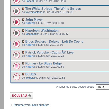
de
PascalB
le Mer 17 Oct 2012 11:53
The White Stripes- The White Stripes
de
tokyomontana
le Lun 28 Mai 2012 19:04
John Mayer
de
Naturel
le Lun 18 Avr 2011 11:01
Napoleon Washington
de
Moogaddict
le Dim 6 Mar 2011 15:47
Blues Dealers - Deluxe - Loli De Coene
de
Naturel
le Lun 4 Juil 2011 13:06
Patrick Verbeke - CapturÃ© Live
de
Naturel
le Lun 6 Juin 2011 10:22
Roman - Le Blues Belge
de
Naturel
le Lun 6 Juin 2011 09:59
BLUES
de
froidbise
le Dim 5 Juin 2011 10:52
Afficher les sujets postés depuis:
Ecrire un nouveau
sujet
Retourner vers Index du forum