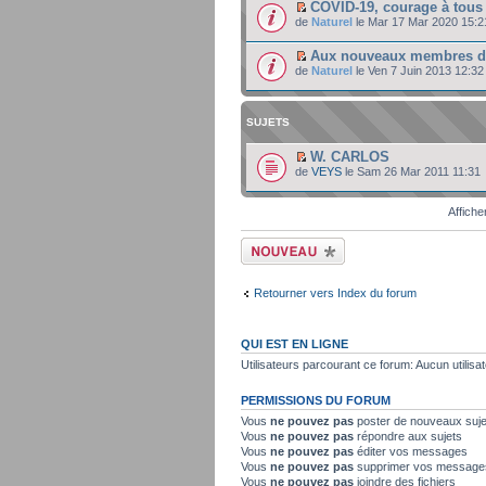
COVID-19, courage à tous 
de
Naturel
le Mar 17 Mar 2020 15:2
Aux nouveaux membres 
de
Naturel
le Ven 7 Juin 2013 12:32
SUJETS
W. CARLOS
de
VEYS
le Sam 26 Mar 2011 11:31
Affiche
Ecrire un nouveau
sujet
Retourner vers Index du forum
QUI EST EN LIGNE
Utilisateurs parcourant ce forum: Aucun utilisat
PERMISSIONS DU FORUM
Vous
ne pouvez pas
poster de nouveaux suje
Vous
ne pouvez pas
répondre aux sujets
Vous
ne pouvez pas
éditer vos messages
Vous
ne pouvez pas
supprimer vos message
Vous
ne pouvez pas
joindre des fichiers