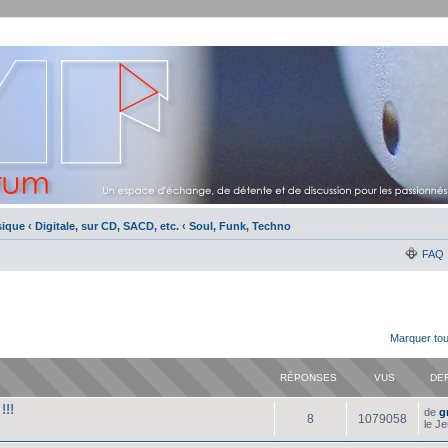
sique
‹
Digitale, sur CD, SACD, etc.
‹
Soul, Funk, Techno
FAQ
Marquer tou
RÉPONSES
VUS
DE
!!!
de
g
8
1079058
le J