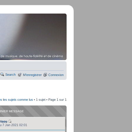
Search
M’enregistrer
Connexion
s les sujets comme lus
• 1 sujet • Page
1
sur
1
RNIER MESSAGE
risou
eu 7 Jan 2021 02:01