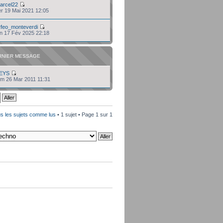
arcel22
er 19 Mai 2021 12:05
rfeo_monteverdi
un 17 Fév 2025 22:18
RNIER MESSAGE
EYS
am 26 Mar 2011 11:31
s les sujets comme lus
• 1 sujet • Page
1
sur
1