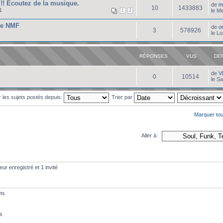
!! Ecoutez de la musique.
de
m
10
1433883
1
le M
1
2
de NMF
de
o
3
578926
le L
RÉPONSES
VUS
DE
de
V
0
10514
le S
r les sujets postés depuis:
Trier par
Marquer tou
Aller à:
eur enregistré et 1 invité
ts
s