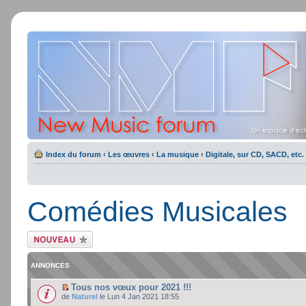
Index du forum
‹
Les œuvres
‹
La musique
‹
Digitale, sur CD, SACD, etc.
Comédies Musicales
Ecrire un nouveau
sujet
ANNONCES
Tous nos vœux pour 2021 !!!
de
Naturel
le Lun 4 Jan 2021 18:55