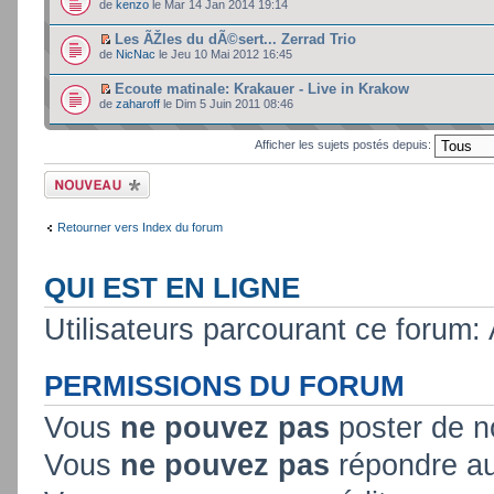
de
kenzo
le Mar 14 Jan 2014 19:14
Les ÃŽles du dÃ©sert... Zerrad Trio
de
NicNac
le Jeu 10 Mai 2012 16:45
Ecoute matinale: Krakauer - Live in Krakow
de
zaharoff
le Dim 5 Juin 2011 08:46
Afficher les sujets postés depuis:
Ecrire un nouveau
sujet
Retourner vers Index du forum
QUI EST EN LIGNE
Utilisateurs parcourant ce forum: A
PERMISSIONS DU FORUM
Vous
ne pouvez pas
poster de n
Vous
ne pouvez pas
répondre au