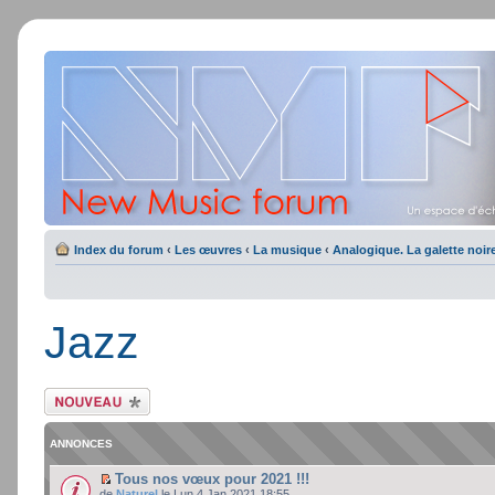
Index du forum
‹
Les œuvres
‹
La musique
‹
Analogique. La galette noir
Jazz
Ecrire un nouveau
sujet
ANNONCES
Tous nos vœux pour 2021 !!!
de
Naturel
le Lun 4 Jan 2021 18:55