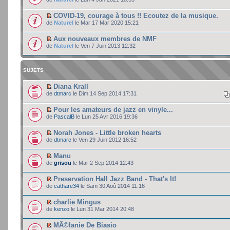
COVID-19, courage à tous !! Ecoutez de la musique.
de
Naturel
le Mar 17 Mar 2020 15:21
Aux nouveaux membres de NMF
de
Naturel
le Ven 7 Juin 2013 12:32
SUJETS
Diana Krall
de
dtmarc
le Dim 14 Sep 2014 17:31
Pour les amateurs de jazz en vinyle...
de
PascalB
le Lun 25 Avr 2016 19:36
Norah Jones - Little broken hearts
de
dtmarc
le Ven 29 Juin 2012 16:52
Manu
de
grisou
le Mar 2 Sep 2014 12:43
Preservation Hall Jazz Band - That's It!
de
cathare34
le Sam 30 Aoû 2014 11:16
charlie Mingus
de
kenzo
le Lun 31 Mar 2014 20:48
MÃ©lanie De Biasio