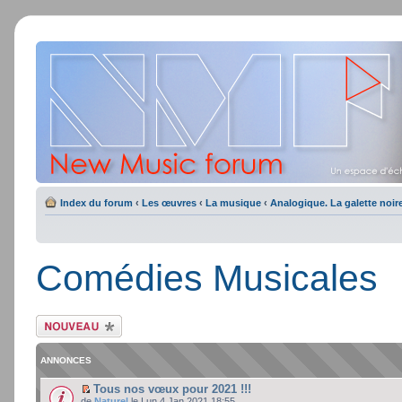
Index du forum
‹
Les œuvres
‹
La musique
‹
Analogique. La galette noir
Comédies Musicales
Ecrire un nouveau
sujet
ANNONCES
Tous nos vœux pour 2021 !!!
de
Naturel
le Lun 4 Jan 2021 18:55