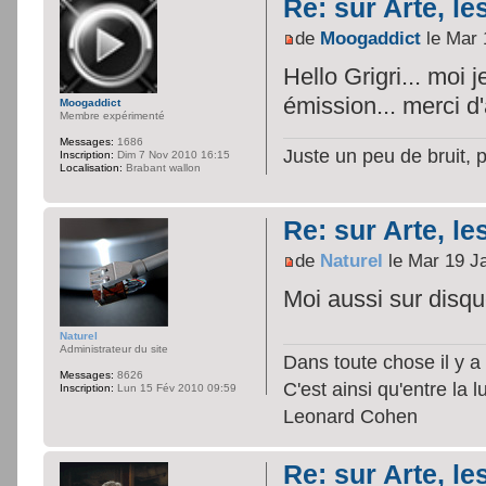
Re: sur Arte, le
de
Moogaddict
le Mar 
Hello Grigri... moi j
émission... merci d
Moogaddict
Membre expérimenté
Messages:
1686
Juste un peu de bruit, 
Inscription:
Dim 7 Nov 2010 16:15
Localisation:
Brabant wallon
Re: sur Arte, le
de
Naturel
le Mar 19 J
Moi aussi sur disqu
Naturel
Administrateur du site
Dans toute chose il y a 
Messages:
8626
C'est ainsi qu'entre la 
Inscription:
Lun 15 Fév 2010 09:59
Leonard Cohen
Re: sur Arte, le