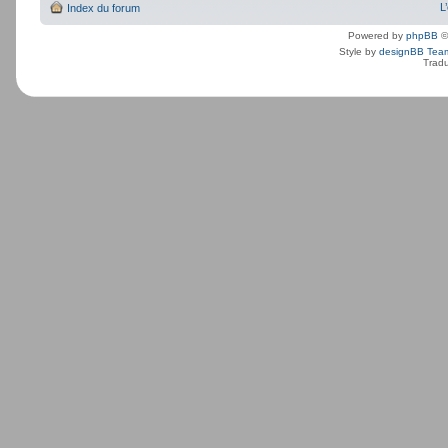
L
Index du forum
Powered by
phpBB
©
Style by
designBB Tea
Tradu