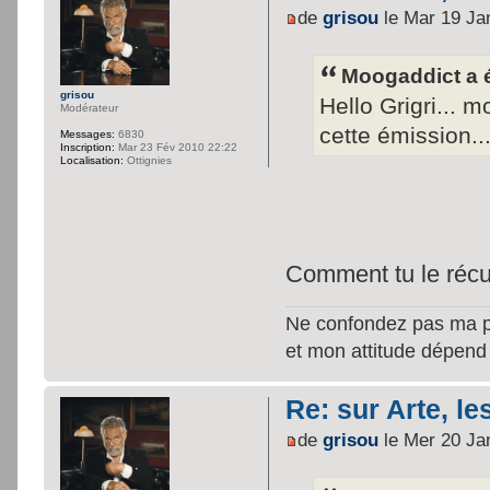
de
grisou
le Mar 19 Ja
Moogaddict a é
grisou
Hello Grigri... mo
Modérateur
cette émission..
Messages:
6830
Inscription:
Mar 23 Fév 2010 22:22
Localisation:
Ottignies
Comment tu le récu
Ne confondez pas ma per
et mon attitude dépend
Re: sur Arte, le
de
grisou
le Mer 20 Ja