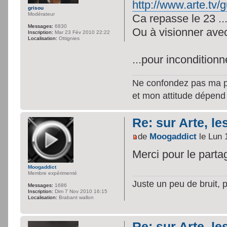
http://www.arte.tv/
grisou
Modérateur
Ca repasse le 23 ..
Messages:
6830
Ou à visionner avec 
Inscription:
Mar 23 Fév 2010 22:22
Localisation:
Ottignies
...pour incondition
Ne confondez pas ma per
et mon attitude dépend
Re: sur Arte, le
de
Moogaddict
le Lun 
Merci pour le parta
Moogaddict
Membre expérimenté
Juste un peu de bruit, 
Messages:
1686
Inscription:
Dim 7 Nov 2010 16:15
Localisation:
Brabant wallon
Re: sur Arte, le