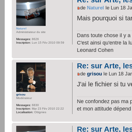
de
Naturel
le Lun 18 J
Mais pourquoi si ta
Naturel
Administrateur du site
Dans toute chose il y a 
Messages:
8626
C'est ainsi qu'entre la 
Inscription:
Lun 15 Fév 2010 09:59
Leonard Cohen
Re: sur Arte, le
de
grisou
le Lun 18 Ja
J'ai le fichier si tu
grisou
Modérateur
Ne confondez pas ma per
Messages:
6830
et mon attitude dépend
Inscription:
Mar 23 Fév 2010 22:22
Localisation:
Ottignies
Re: sur Arte, le