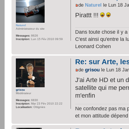
de
Naturel
le Lun 18 J
Pirattt !!!
Naturel
Administrateur du site
Dans toute chose il y a 
Messages:
8626
C'est ainsi qu'entre la 
Inscription:
Lun 15 Fév 2010 09:59
Leonard Cohen
Re: sur Arte, le
de
grisou
le Lun 18 Ja
J'ai Arte HD et un
satellite qui me perm
grisou
Modérateur
m'enfin
Messages:
6830
Inscription:
Mar 23 Fév 2010 22:22
Localisation:
Ottignies
Ne confondez pas ma per
et mon attitude dépend