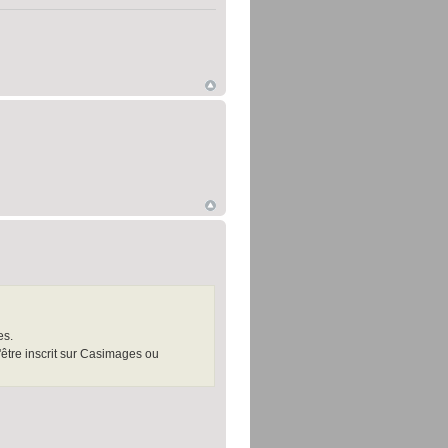
es.
être inscrit sur Casimages ou