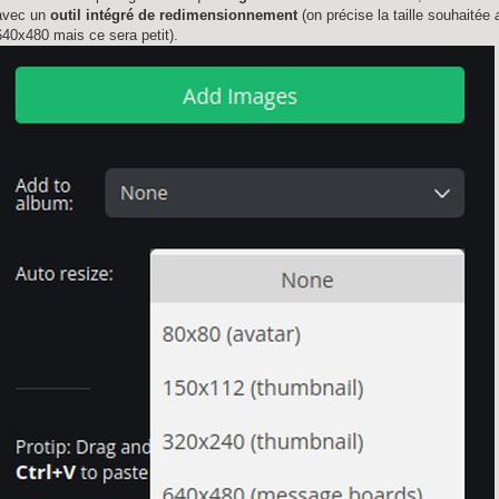
avec un
outil intégré de redimensionnement
(on précise la taille souhaitée
640x480 mais ce sera petit).