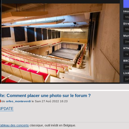
Re: Comment placer une photo sur le forum ?
de
orfeo_monteverdi
le Sam 27 Aoû 2022 16:23
UPDATE
Tableau des concerts
classique
, outil inédit en Belgique.