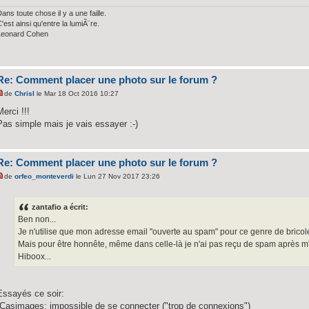
ans toute chose il y a une faille.
'est ainsi qu'entre la lumiÃ¨re.
Leonard Cohen
Re: Comment placer une photo sur le forum ?
de
ChrisI
le Mar 18 Oct 2016 10:27
Merci !!!
Pas simple mais je vais essayer :-)
Re: Comment placer une photo sur le forum ?
de
orfeo_monteverdi
le Lun 27 Nov 2017 23:26
zantafio a écrit:
Ben non...
Je n'utilise que mon adresse email "ouverte au spam" pour ce genre de bricol
Mais pour être honnête, même dans celle-là je n'ai pas reçu de spam après m'
Hiboox...
Essayés ce soir:
-Casimages: impossible de se connecter ("trop de connexions")