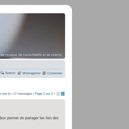
Search
M’enregistrer
Connexion
e non lu
• 17 messages •
Page
2
sur
2
•
1
2
box permet de partager les lien des