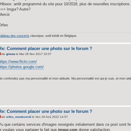
-Hiboox: arrêt programmé du site pour 10/2018, plus de nouvelles inscriptions.
==> Imgur? Autre?
Merciii
Orfeo
Tableau des concerts
classique
, outil inédit en Belgique.
Re: Comment placer une photo sur le forum ?
de
grisou
le Mar 28 Nov 2017 10:07
https://www.flickr.com/
https://photos.google.com/
Ne confondez pas ma personnalité et mon attitude. Ma personnalité est qui je suis, et mon att
Re: Comment placer une photo sur le forum ?
de
orfeo_monteverdi
le Ven 26 Aoû 2022 14:57
Vu que certains services d'images reseignés initialement dans ce post sont f
je voulais vous partager le fait que
imgur.com
donne satisfaction,