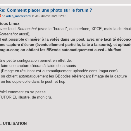
Re: Comment placer une photo sur le forum ?
de
orfeo_monteverdi
le Jeu 30 Avr 2026 22:13
Sous Linux
,
avec l'outil
Screenshot
(avec le "bureau", ou interface, XFCE; mais la distrib
Screenshot
aussi),
il est possible d'insérer à la volée dans un post, avec une facilité décon
une capture d'écran (éventuellement partielle, faite à la souris), et upl
imgur.com; on obtient les BBcode automatiquement aussi - bluffant
.
Une petite configuration permet en effet de:
- faire une capture d'écran à l'aide de la souris
- (l'image en résultant est automatiquement uploadée dans Imgur.com)
- on obtient
automatique
ment les BBcodes référençant l'image de la capture
- on les copie-colle dans le post, et hop !
Voici comment ça se passe.
TUTORIEL illustré, de mon crû.
_________________________________________
1. UTILISATION