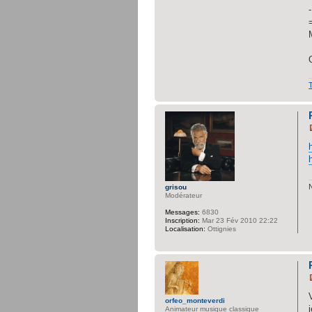
grisou
Modérateur
Messages:
6830
Inscription:
Mar 23 Fév 2010 22:22
Localisation:
Ottignies
orfeo_monteverdi
Animateur musique classique