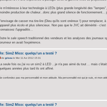
Je m'intéresse à leur technologie à LEDs (plus grande longévité des "lampes
moindre production de chaleur...donc plus grand silence de fonctionnement... 
J'envisage de casser ma tire-lire (Dieu qu'ils sont onéreux !) pour remplacer
appareil plus écolo et plus silencieux. Non pas que le JVC ait démérité - c'est
connaissez
l'upgraditis
...
Outre le
sale speech
traditionnel des vendeurs et les analyses des journaux 
forumeur en avait l'expérience.
Re: Sim2 Mico: quelqu'un a testé ?
de
grisou
le Mer 11 Avr 2012 15:31
La seule fois ou j'ai vu un sim2 à LED ...je n'a pas aimé du tout ... mais c'éta
quelques années plus tard ils ont affiné.
Ne confondez pas ma personnalité et mon attitude. Ma personnalité est qui je suis, et mon att
Re: Sim2 Mico: quelqu'un a testé ?