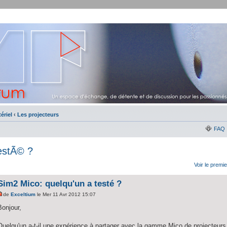
ériel
‹
Les projecteurs
FAQ
estÃ© ?
Voir le premi
Sim2 Mico: quelqu'un a testé ?
de
Exceltium
le Mer 11 Avr 2012 15:07
Bonjour,
Quelqu'un a-t-il une expérience à partager avec la gamme Mico de projecteur