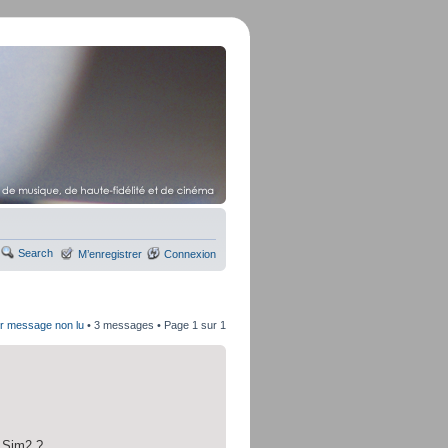
Search
M’enregistrer
Connexion
er message non lu
• 3 messages • Page
1
sur
1
s Sim2 ?