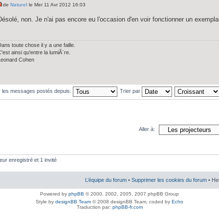
de
Naturel
le Mer 11 Avr 2012 16:03
Désolé, non. Je n'ai pas encore eu l'occasion d'en voir fonctionner un exempla
ans toute chose il y a une faille.
'est ainsi qu'entre la lumiÃ¨re.
Leonard Cohen
r les messages postés depuis:
Trier par
Aller à:
eur enregistré et 1 invité
L’équipe du forum
•
Supprimer les cookies du forum
• He
Powered by
phpBB
© 2000, 2002, 2005, 2007 phpBB Group
Style by
designBB Team
© 2008 designBB Team, coded by
Echo
Traduction par:
phpBB-fr.com