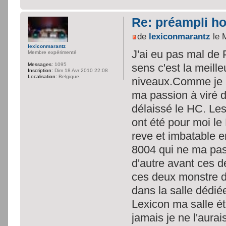
Re: préampli h
de
lexiconmarantz
le 
lexiconmarantz
J'ai eu pas mal de
Membre expérimenté
sens c'est la meill
Messages:
1095
Inscription:
Dim 18 Avr 2010 22:08
Localisation:
Belgique.
niveaux.Comme je l
ma passion à viré de
délaissé le HC. Le
ont été pour moi l
reve et imbatable e
8004 qui ne ma pas 
d'autre avant ces d
ces deux monstre d
dans la salle dédi
Lexicon ma salle éta
jamais je ne l'aura