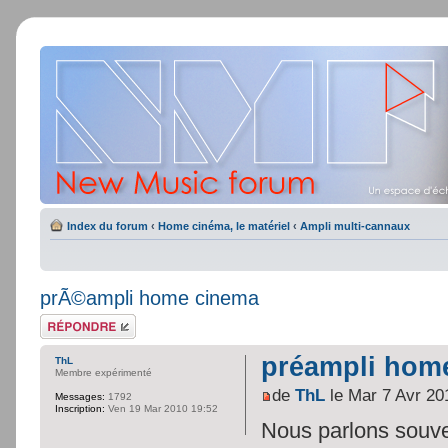
Index du forum
‹
Home cinéma, le matériel
‹
Ampli multi-cannaux
prÃ©ampli home cinema
Répondre
préampli hom
ThL
Membre expérimenté
de
ThL
le Mar 7 Avr 20
Messages:
1792
Inscription:
Ven 19 Mar 2010 19:52
Nous parlons souve