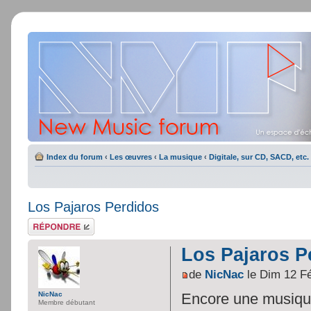
Index du forum
‹
Les œuvres
‹
La musique
‹
Digitale, sur CD, SACD, etc.
Los Pajaros Perdidos
Répondre
Los Pajaros P
de
NicNac
le Dim 12 F
NicNac
Encore une musique
Membre débutant