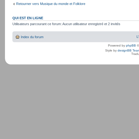
Retourner vers Musique du monde et Folklore
QUI EST EN LIGNE
Utilisateurs parcourant ce forum: Aucun utilisateur enregistré et 2 invités
L
Index du forum
Powered by
phpBB
©
Style by
designBB Tea
Tradu