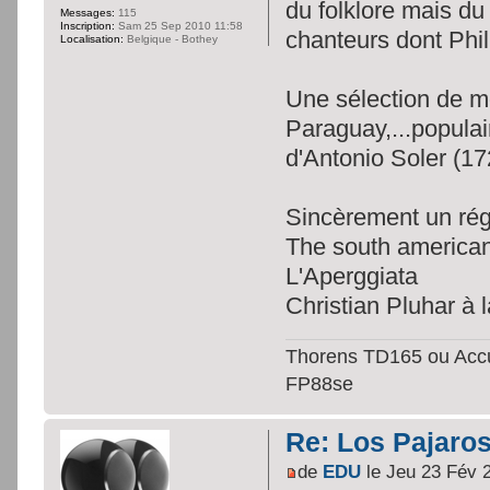
du folklore mais du
Messages:
115
Inscription:
Sam 25 Sep 2010 11:58
chanteurs dont Phil
Localisation:
Belgique - Bothey
Une sélection de m
Paraguay,...popula
d'Antonio Soler (1
Sincèrement un rég
The south american
L'Aperggiata
Christian Pluhar à l
Thorens TD165 ou Accus
FP88se
Re: Los Pajaro
de
EDU
le Jeu 23 Fév 