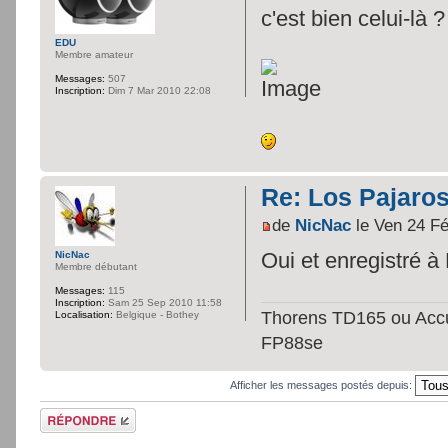
c'est bien celui-là ?
EDU
Membre amateur
Messages:
507
Inscription:
Dim 7 Mar 2010 22:08
Re: Los Pajaro
de
NicNac
le Ven 24 F
Oui et enregistré à 
NicNac
Membre débutant
Messages:
115
Inscription:
Sam 25 Sep 2010 11:58
Thorens TD165 ou Accus
Localisation:
Belgique - Bothey
FP88se
Afficher les messages postés depuis:
Répondre