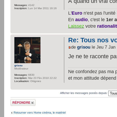
À quand un vrai con
Messages:
4142
Inscription:
Lun 14 Mar 2011 16:16
L'
Euro
n'est pas l'unit
En
audio
, c'est le
1er a
Laissez
votre
rationali
Re: Tous nos vœ
de
grisou
le Jeu 7 Jan
Je ne te raconte p
grisou
Modérateur
Ne confondez pas ma per
Messages:
6830
et mon attitude dépend
Inscription:
Mar 23 Fév 2010 22:22
Localisation:
Ottignies
Afficher les messages postés depuis:
Répondre
Retourner vers Home cinéma, le matériel