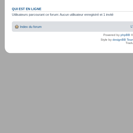
QUI EST EN LIGNE
Utilisateurs parcourant ce forum: Aucun utilisateur enregistré et 1 invité
L
Index du forum
Powered by
phpBB
©
Style by
designBB Tea
Tradu