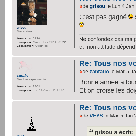
de
grisou
le Lun 4 Jan
C'est pas gagné
grisou
Modérateur
Ne confondez pas ma per
Messages:
6830
Inscription:
Mar 23 Fév 2010 22:22
et mon attitude dépend
Localisation:
Ottignies
Re: Tous nos vœ
de
zantafio
le Mar 5 Ja
zantafio
Membre expérimenté
Bonne année à tous
Messages:
1708
Et on croise les doi
Inscription:
Lun 18 Avr 2011 13:51
Re: Tous nos vœ
de
VEYS
le Mar 5 Jan 
grisou a écrit:
VEYS