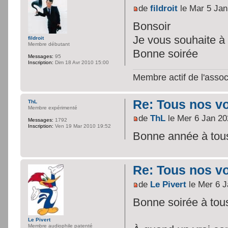
de
fildroit
le Mar 5 Jan
Bonsoir
Je vous souhaite 
fildroit
Membre débutant
Bonne soirée
Messages:
95
Inscription:
Dim 18 Avr 2010 15:00
Membre actif de l'assoc
Re: Tous nos vœ
ThL
Membre expérimenté
de
ThL
le Mer 6 Jan 20
Messages:
1792
Inscription:
Ven 19 Mar 2010 19:52
Bonne année à tous!
Re: Tous nos vœ
de
Le Pivert
le Mer 6 J
Bonne soirée à tous
Le Pivert
Membre audiophile patenté