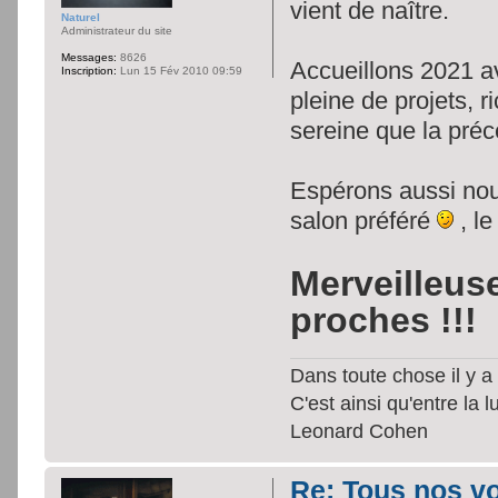
vient de naître.
Naturel
Administrateur du site
Messages:
8626
Accueillons 2021 
Inscription:
Lun 15 Fév 2010 09:59
pleine de projets, r
sereine que la pré
Espérons aussi nous
salon préféré
, l
Merveilleus
proches !!!
Dans toute chose il y a 
C'est ainsi qu'entre la 
Leonard Cohen
Re: Tous nos vœ