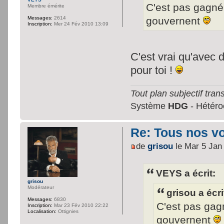
C'est pas gagn
Membre émérite
gouvernent
Messages:
2614
Inscription:
Mer 24 Fév 2010 13:09
C'est vrai qu'avec 
pour toi !
Tout plan subjectif trans
Système
HDG
- Hétéroc
Re: Tous nos vœ
de
grisou
le Mar 5 Jan
VEYS a écrit:
grisou
Modérateur
grisou a écri
Messages:
6830
C'est pas ga
Inscription:
Mar 23 Fév 2010 22:22
Localisation:
Ottignies
gouvernent