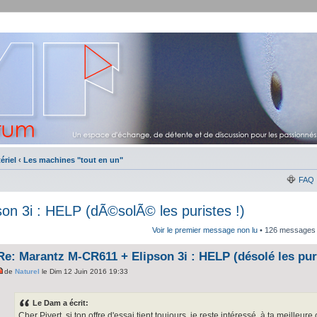
ériel
‹
Les machines "tout en un"
FAQ
n 3i : HELP (dÃ©solÃ© les puristes !)
Voir le premier message non lu
• 126 messages
Re: Marantz M-CR611 + Elipson 3i : HELP (désolé les puri
de
Naturel
le Dim 12 Juin 2016 19:33
Le Dam a écrit:
Cher Pivert, si ton offre d'essai tient toujours, je reste intéressé, à ta meille