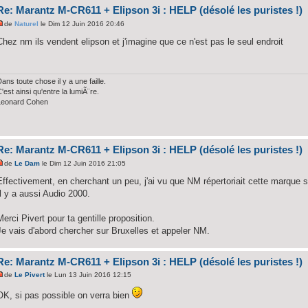
Re: Marantz M-CR611 + Elipson 3i : HELP (désolé les puristes !)
de
Naturel
le Dim 12 Juin 2016 20:46
Chez nm ils vendent elipson et j'imagine que ce n'est pas le seul endroit
ans toute chose il y a une faille.
'est ainsi qu'entre la lumiÃ¨re.
Leonard Cohen
Re: Marantz M-CR611 + Elipson 3i : HELP (désolé les puristes !)
de
Le Dam
le Dim 12 Juin 2016 21:05
Effectivement, en cherchant un peu, j'ai vu que NM répertoriait cette marque s
Il y a aussi Audio 2000.
Merci Pivert pour ta gentille proposition.
Je vais d'abord chercher sur Bruxelles et appeler NM.
Re: Marantz M-CR611 + Elipson 3i : HELP (désolé les puristes !)
de
Le Pivert
le Lun 13 Juin 2016 12:15
OK, si pas possible on verra bien