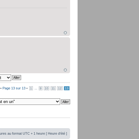
 •
Page
13
sur
13
•
...
1
9
10
11
12
13
ures au format UTC + 1 heure [ Heure d’été ]