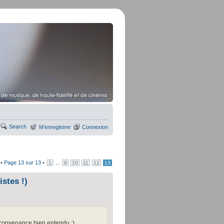
Search
M’enregistrer
Connexion
 •
Page
13
sur
13
•
...
1
9
10
11
12
13
stes !)
ure convenance bien entendu ;)