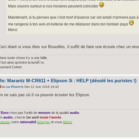
Mais voyons surtout si nos horaires peuvent coïncider
Maintenant, si tu penses que c'est mort d'avance car cet ampli n'arrivera pas à 
me rangerai à ton avis et éviterai de me déplacer dans ton lointain pays
Merci
Ceci étant si vous êtes sur Bruxelles, il suffit de faire une écoute chez un rev
ans toute chose il y a une faille.
'est ainsi qu'entre la lumiÃ¨re.
Leonard Cohen
Re: Marantz M-CR611 + Elipson 3i : HELP (désolé les puristes !)
de
Le Pivert
le Dim 12 Juin 2016 19:42
Je ne sais pas où il va pouvoir écouter les Elipson.
'
Euro
n'est pas l'unité de
mesure
de la qualité
audio
.
En
audio
, c'est le
1er avril
toute l'année
.
Laissez
votre
rationalité
émerger
et vous
libérer
.