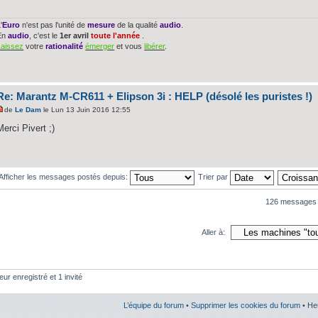
'
Euro
n'est pas l'unité de
mesure
de la qualité
audio
.
En
audio
, c'est le
1er avril
toute l'année
.
Laissez
votre
rationalité
émerger
et vous
libérer
.
Re: Marantz M-CR611 + Elipson 3i : HELP (désolé les puristes !)
de
Le Dam
le Lun 13 Juin 2016 12:55
Merci Pivert ;)
Afficher les messages postés depuis:
Trier par
126 messages
Aller à:
eur enregistré et 1 invité
L’équipe du forum
•
Supprimer les cookies du forum
• He